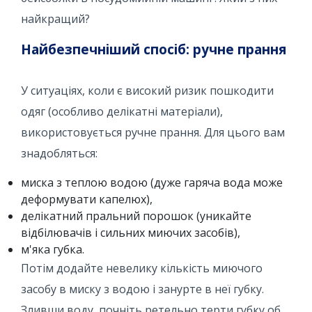
найкращий?
Найбезпечніший спосіб: ручне прання
У ситуаціях, коли є високий ризик пошкодити
одяг (особливо делікатні матеріали),
використовується ручне прання. Для цього вам
знадобляться:
миска з теплою водою (дуже гаряча вода може
деформувати капелюх),
делікатний пральний порошок (уникайте
відбілювачів і сильних миючих засобів),
м'яка губка.
Потім додайте невелику кількість миючого
засобу в миску з водою і занурте в неї губку.
Зливши воду, почніть ретельно терти губку об