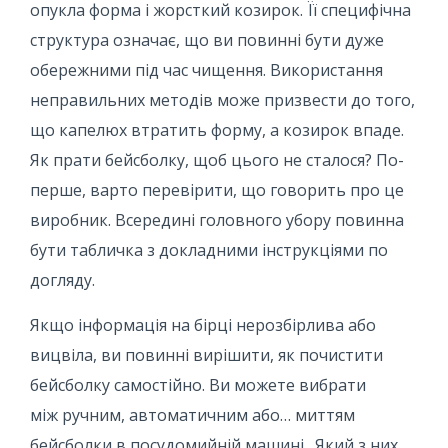
опукла форма і жорсткий козирок. Її специфічна
структура означає, що ви повинні бути дуже
обережними під час чищення. Використання
неправильних методів може призвести до того,
що капелюх втратить форму, а козирок впаде.
Як прати бейсболку, щоб цього не сталося? По-
перше, варто перевірити, що говорить про це
виробник. Всередині головного убору повинна
бути табличка з докладними інструкціями по
догляду.
Якщо інформація на бірці нерозбірлива або
вицвіла, ви повинні вирішити, як почистити
бейсболку самостійно. Ви можете вибрати
між ручним, автоматичним або… миттям
бейсболки в посудомийній машині . Який з них