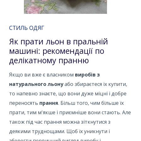
СТИЛЬ ОДЯГ
Як прати льон в пральній
машині: рекомендації по
делікатному пранню
Якщо ви вже є власником
виробів з
натурального льону
або збираєтеся їх купити,
то напевно знаєте, що вони дуже міцні і добре
переносять
прання
. Більш того, чим більше їх
прати, тим м'якше і приємніше вони стають. Але
також під час прання можна зіткнутися з
деякими труднощами. Щоб їх уникнути і
зберегти первинний вигляд виробу і