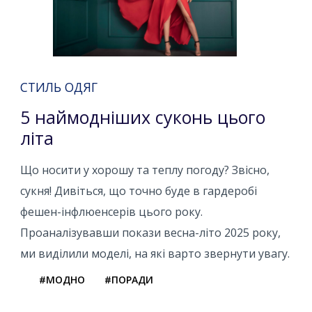
СТИЛЬ ОДЯГ
5 наймодніших суконь цього
літа
Що носити у хорошу та теплу погоду? Звісно, ​​
сукня! Дивіться, що точно буде в гардеробі
фешен-інфлюенсерів цього року.
Проаналізувавши покази весна-літо 2025 року,
ми виділили моделі, на які варто звернути увагу.
#МОДНО
#ПОРАДИ