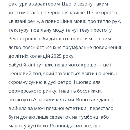
фактури з характером. Цього сезону таким
жестом стало повернення крише. Це не просто
«в'язані речі», а повноцінна мова: про тепло рук,
текстуру, повільну моду та чуттєву простоту.
Речі з кроше ніби дихають повітрям — і цим
легко пояснюється їхнє тріумфальне повернення
до літніх колекцій 2025 року.
Бабусі й хіпі тут вже не до чого: кроше — це і
неоновий топ, який захочеться взяти на рейв, і
скромну сукню в дусі ретро, ​​і шопер для
фермерського ринку, і навіть босоніжки,
обтягнуті в'язаними квітами. Воно вже давно
вийшло за межі пляжної естетики і перестало
бути долею лише серветок на тумбочці або
марок у дусі бохо. Розповідаємо все, що