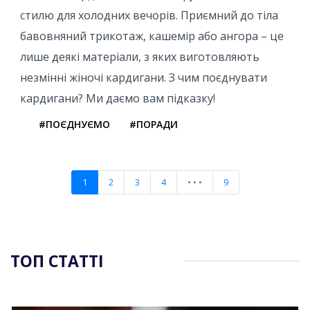
стилю для холодних вечорів. Приємний до тіла
бавовняний трикотаж, кашемір або ангора – це
лише деякі матеріали, з яких виготовляють
незмінні жіночі кардигани. З чим поєднувати
кардигани? Ми даємо вам підказку!
#ПОЄДНУЄМО
#ПОРАДИ
1
2
3
4
• • •
9
ТОП СТАТТІ