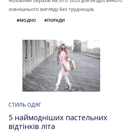
чоловічих образів на літо 2025 для бездоганного
зовнішнього вигляду без труднощів.
#МОДНО
#ПОРАДИ
СТИЛЬ ОДЯГ
5 наймодніших пастельних
відтінків літа