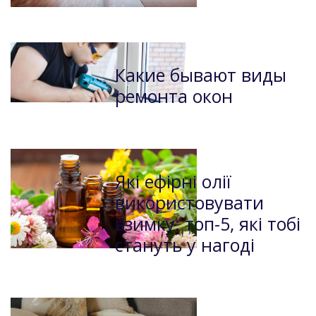
Какие бывают виды
ремонта окон
Які ефірні олії
використовувати
взимку: топ-5, які тобі
стануть у нагоді