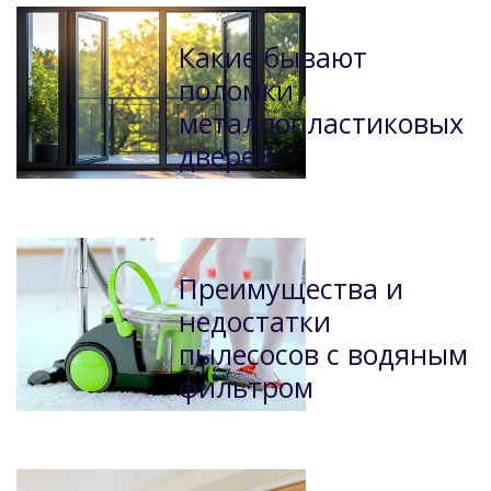
Какие бывают
поломки
металлопластиковых
дверей
Преимущества и
недостатки
пылесосов с водяным
фильтром