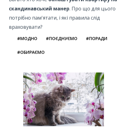
скандинавський манер
. Про що для цього
потрібно пам'ятати, і які правила слід
враховувати?
#МОДНО
#ПОЄДНУЄМО
#ПОРАДИ
#ОБИРАЄМО