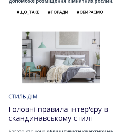
допоможе розміщення кімнатних рослин
.
#ЩО_ТАКЕ
#ПОРАДИ
#ОБИРАЄМО
СТИЛЬ ДІМ
Головні правила інтер'єру в
скандинавському стилі
Багато хто хоче
облаштувати квартиру на