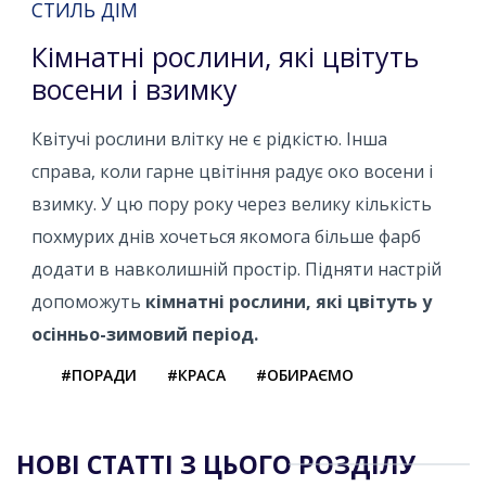
СТИЛЬ ДІМ
Кімнатні рослини, які цвітуть
восени і взимку
Квітучі рослини влітку не є рідкістю. Інша
справа, коли гарне цвітіння радує око восени і
взимку. У цю пору року через велику кількість
похмурих днів хочеться якомога більше фарб
додати в навколишній простір. Підняти настрій
допоможуть
кімнатні рослини, які цвітуть у
осінньо-зимовий період.
#ПОРАДИ
#КРАСА
#ОБИРАЄМО
НОВІ СТАТТІ З ЦЬОГО РОЗДІЛУ