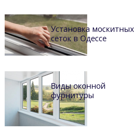
Установка москитных
сеток в Одессе
Виды оконной
фурнитуры