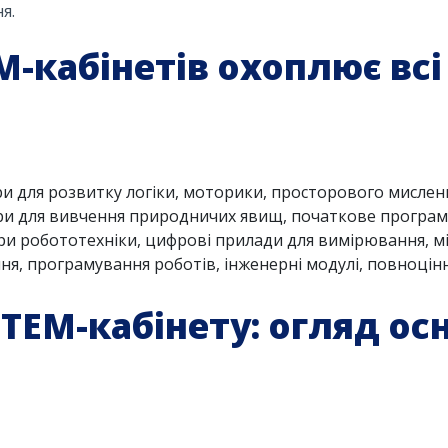
я.
-кабінетів охоплює всі 
и для розвитку логіки, моторики, просторового мислен
ори для вивчення природничих явищ, початкове програм
ори робототехніки, цифрові прилади для вимірювання, 
я, програмування роботів, інженерні модулі, повноцін
TEM-кабінету: огляд ос