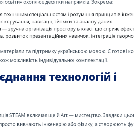
я освіти» охоплює десятки напрямків. Зокрема:
 технічним спеціальностям і розуміння принципів інжен
керування, навігації, зйомки та аналізу даних.
 — зручна організація простору в класі, що сприяє ефект
ів, розвиток презентаційних навичок, інтеграція творчос
і матеріали та підтримку українською мовою. Є готові к
також можливість індивідуальної комплектації.
єднання технологій і
пція STEAM включає ще й Art — мистецтво. Завдяки цьо
 просто вивчають інженерію або фізику, а створюють фу