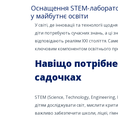
Оснащення STEM-лабораторі
у майбутнє освіти
У світі, де інновації та технології що
діти потребують сучасних знань, а ці з
відповідають реаліям XXI століття. Са
ключовим компонентом освітнього про
Навіщо потрібне
садочках
STEM (Science, Technology, Engineering,
дітям досліджувати світ, мислити крит
важливо забезпечити школи, ліцеї, гімн