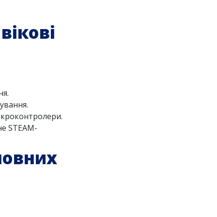
вікові
ня.
ування.
мікроконтролери.
не STEAM-
новних