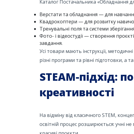
Каталог Постачальника «Обладнання дл
Верстати та обладнання — для навчання
Квадрокоптери — для розвитку навичок 
Тренувальні поля та системи зберігання
Фото- і відеостудії — створення проєкт
завдання.
Усі товари мають інструкції, методичн
різні програми та рівні підготовки, а 
STEAM-підхід: по
креативності
На відміну від класичного STEM, конце
освітній процес розширюється: учні не
красиві проєкти.