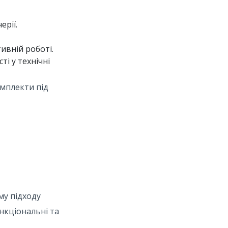
ерії.
ивній роботі.
ті у технічні
омплекти під
му підходу
нкціональні та