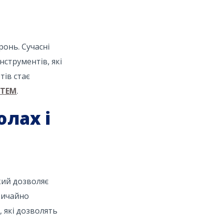
ронь. Сучасні
нструментів, які
тів стає
STEM
.
лах і
який дозволяє
звичайно
, які дозволять