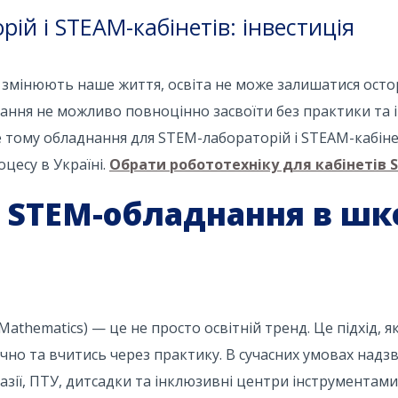
й і STEAM-кабінетів: інвестиція
дня змінюють наше життя, освіта не може залишатися осто
нання не можливо повноцінно засвоїти без практики та і
ме тому обладнання для STEM-лабораторій і STEAM-кабіне
цесу в Україні.
Обрати робототехніку для кабінетів 
 STEM-обладнання в шко
 Mathematics) — це не просто освітній тренд. Це підхід, 
ично та вчитись через практику. В сучасних умовах над
азії, ПТУ, дитсадки та інклюзивні центри інструментами