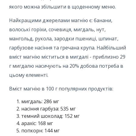
якого можна збільшити в щоденному меню.
Найкращими джерелами магнію є: банани,
волоські горіхи, сочевиця, мигдаль, нут,
мангольд, рукола, зародки пшениці, шпинат,
гарбузове насіння та гречана крупа. Найбільший
вміст магнію міститься в мигдалі - приблизно 29
г мигдалю насичують на 20% добова потреба в
цьому елементі.
Вміст магнію в 100 г популярних продуктів:
мигдаль: 286 мг
насіння гарбуза: 535 мг
темний шоколад: 152 мг
арахіс: 168 мг
попкорн: 144 мг