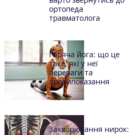
ортопеда
травматолога
Гаряча йога: що це
таке, які у неї
переваги та
протипоказання
Захворювання нирок: