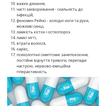
важке дихання,
часті захворювання - схильність до
інфекцій,
феномен Рейно - холодні ноги та руки,
можливі синці,
ламкість кісток і остеопороз.
ламкі нігті,
втрата волосся,
карієс,
психологічні симптоми: занепокоєння,
постійне відчуття тривоги, перепади
настрою, нервово-емоційна
гіперактивність.