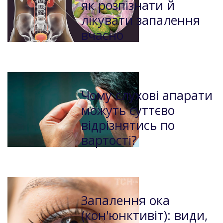
як розпізнати й
лікувати запалення
вчасно
Чому слухові апарати
можуть суттєво
відрізнятись по
вартості?
Запалення ока
(кон'юнктивіт): види,