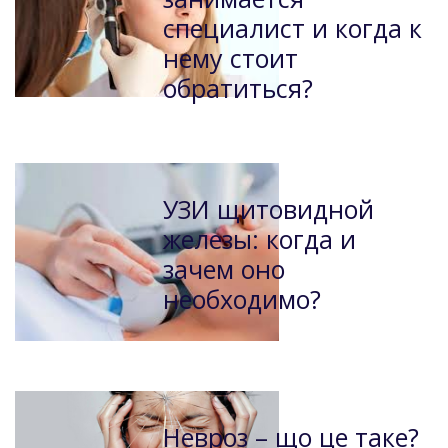
специалист и когда к
нему стоит
обратиться?
УЗИ щитовидной
железы: когда и
зачем оно
необходимо?
Невроз – що це таке?