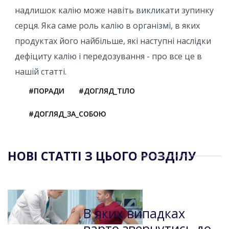
надлишок калію може навіть викликати зупинку
серця. Яка саме роль калію в організмі, в яких
продуктах його найбільше, які наступні наслідки
дефіциту калію і передозування - про все це в
нашій статті.
#ПОРАДИ
#ДОГЛЯД_ТІЛО
#ДОГЛЯД_ЗА_СОБОЮ
НОВІ СТАТТІ З ЦЬОГО РОЗДІЛУ
В яких випадках
варто звернутись до