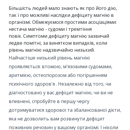
Більшість людей мало знають як про його дію,
так і про можливі наслідки дефіциту магнію в
організмі. Обмежуємося простими асоціаціями:
нестача магнію - судоми і тремтіння
повік. Симптоми дефіциту магнію зазвичай
ледве помітні, за винятком випадків, коли
рівень магнію надзвичайно низький.
Найчастіше низький рівень магнію
проявляється: втомою, м'язовими судомами,
аритмією, остеопорозом або погіршенням
психічного здоров'я . Незалежно від того, чи
діагностовано у вас дефіцит магнію, чи ви не
впевнені, спробуйте в першу чергу
дотримуватися здорової та збалансованої дієти,
яка не дозволить вам розвинути дефіцит
поживних речовин у вашому організмі. І ніколи