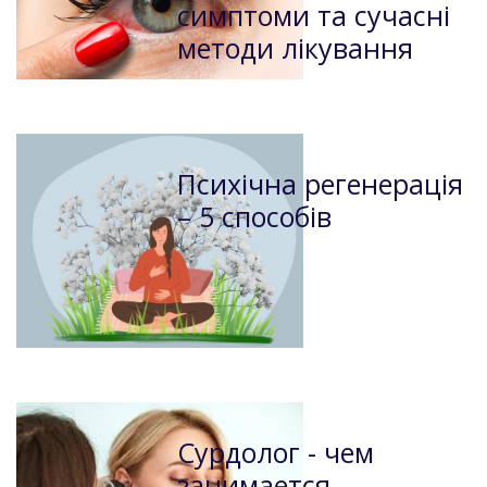
симптоми та сучасні
методи лікування
Психічна регенерація
– 5 способів
Сурдолог - чем
занимается