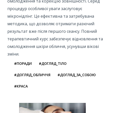
омолодження та корекцію зовнішності. Серед
процедур особливої ​​уваги заслуговує
мікронідлінг. Це ефективна та затребувана
методика, що дозволяє отримати разючий
результат вже після першого сеансу. Повний
терапевтичний курс забезпечує відновлення та
омолодження шкіри обличчя, усунувши вікові
зміни.
#ПОРАДИ
#ДОГЛЯД_ТІЛО
#ДОГЛЯД_ОБЛИЧЧЯ
#ДОГЛЯД_ЗА_СОБОЮ
#КРАСА