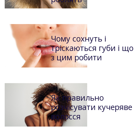
Чому сохнуть і
тріскаються губи і що
з цим робити
Як правильно
розчісувати кучеряве
волосся