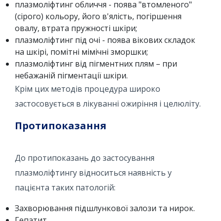
плазмоліфтинг обличчя - поява "втомленого"
(сірого) кольору, його в'ялість, погіршення
овалу, втрата пружності шкіри;
плазмоліфтинг під очі - поява вікових складок
на шкірі, помітні мімічні зморшки;
плазмоліфтинг від пігментних плям – при
небажаній пігментації шкіри.
Крім цих методів процедура широко
застосовується в лікуванні ожиріння і целюліту.
Протипоказання
До протипоказань до застосування
плазмоліфтингу відноситься наявність у
пацієнта таких патологій:
Захворювання підшлункової залози та нирок.
Гепатит.