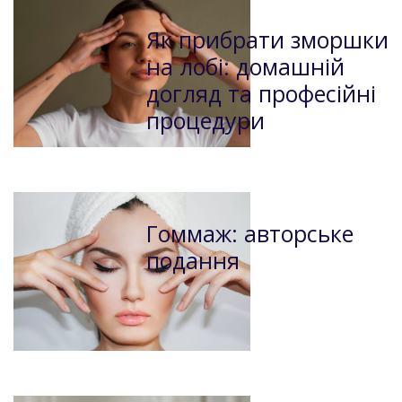
Як прибрати зморшки
на лобі: домашній
догляд та професійні
процедури
Гоммаж: авторське
подання