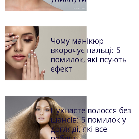
Чому манікюр
вкорочує пальці: 5
помилок, які псують
ефект
Пухнасте волосся без
шансів: 5 помилок у
догляді, які все
роблять