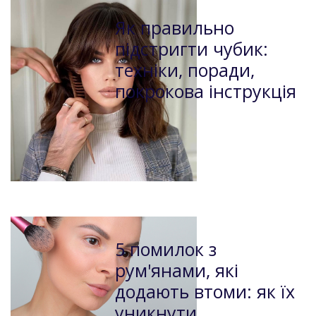
Як правильно
підстригти чубик:
техніки, поради,
покрокова інструкція
5 помилок з
рум'янами, які
додають втоми: як їх
уникнути