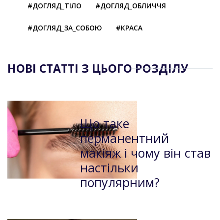
#ДОГЛЯД_ТІЛО
#ДОГЛЯД_ОБЛИЧЧЯ
#ДОГЛЯД_ЗА_СОБОЮ
#КРАСА
НОВІ СТАТТІ З ЦЬОГО РОЗДІЛУ
Що таке
перманентний
макіяж і чому він став
настільки
популярним?