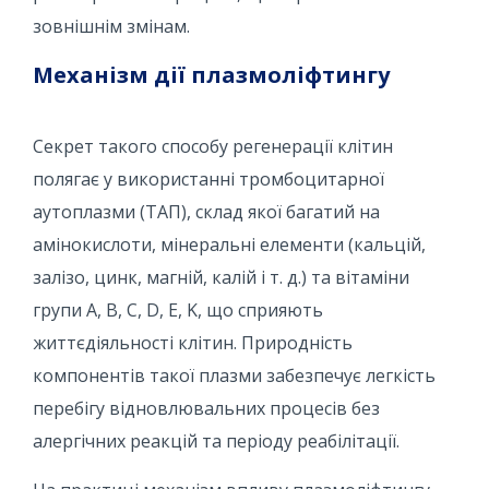
зовнішнім змінам.
Механізм дії плазмоліфтингу
Секрет такого способу регенерації клітин
полягає у використанні тромбоцитарної
аутоплазми (ТАП), склад якої багатий на
амінокислоти, мінеральні елементи (кальцій,
залізо, цинк, магній, калій і т. д.) та вітаміни
групи A, B, C, D, E, K, що сприяють
життєдіяльності клітин. Природність
компонентів такої плазми забезпечує легкість
перебігу відновлювальних процесів без
алергічних реакцій та періоду реабілітації.