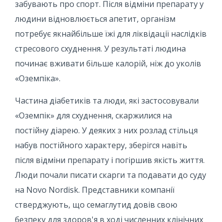
забувають про спорт. Після відміни препарату у
людини відновлюється апетит, організм
потребує якнайбільше їжі для ліквідації наслідків
стресового схуднення. У результаті людина
починає вживати більше калорій, ніж до уколів
«Оземпіка».
Частина діабетиків та люди, які застосовували
«Оземпік» для схуднення, скаржилися на
постійну діарею. У деяких з них розлад стільця
набув постійного характеру, зберігся навіть
після відміни препарату і погіршив якість життя.
Люди почали писати скарги та подавати до суду
на Novo Nordisk. Представники компанії
стверджують, що семаглутид довів свою
безпеку для здоров'я в ході численних клінічних