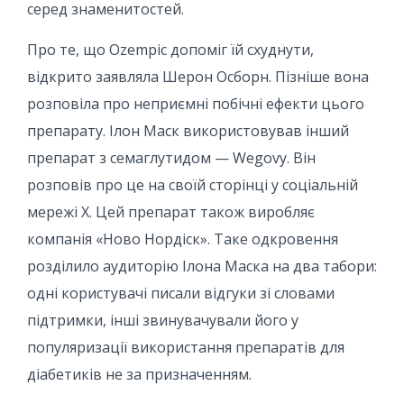
серед знаменитостей.
Про те, що Ozempic допоміг їй схуднути,
відкрито заявляла Шерон Осборн. Пізніше вона
розповіла про неприємні побічні ефекти цього
препарату. Ілон Маск використовував інший
препарат з семаглутидом — Wegovy. Він
розповів про це на своїй сторінці у соціальній
мережі X. Цей препарат також виробляє
компанія «Ново Нордіск». Таке одкровення
розділило аудиторію Ілона Маска на два табори:
одні користувачі писали відгуки зі словами
підтримки, інші звинувачували його у
популяризації використання препаратів для
діабетиків не за призначенням.