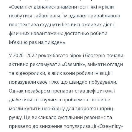
«Оземпік» дізналися знаменитості, які мріяли
позбутися зайвої ваги. Їм здалася привабливою
перспектива схуднути без виснажливих дієт і
фізичних навантажень: достатньо робити
ін'єкцію раз на тиждень.
У 2020–2022 роках багато зірок і блогерів почали
активно рекламувати «Оземпік», знімати огляди
та відеоролики, в яких вони робили ін'єкції і
показували своє тіло, що швидко побудували.
Однак незабаром препарат став дефіцитом, і
діабетики зіткнулися з проблемою: вони не
могли купити необхідну для здоров'я шприц-
ручку. Це викликало суспільний резонанс та
призвело до зниження популяризації «Оземпіку»