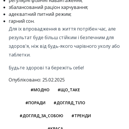
регулярні фізичні навантаження;
збалансований раціон харчування;
адекватний питний режим;
гарний сон.
Для їх впровадження в життя потрібен час, але
результат буде більш стійким і безпечним для
здоров'я, ніж від будь-якого чарівного уколу або
таблетки.
Будьте здорові та бережіть себе!
Опубліковано: 25.02.2025
#МОДНО
#ЩО_ТАКЕ
#ПОРАДИ
#ДОГЛЯД_ТІЛО
#ДОГЛЯД_ЗА_СОБОЮ
#ТРЕНДИ
#КРАСА