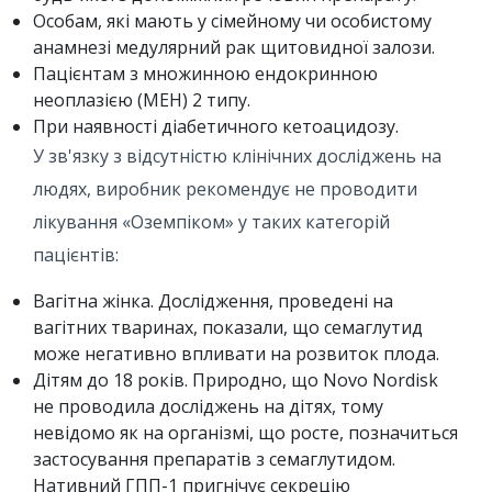
Особам, які мають у сімейному чи особистому
анамнезі медулярний рак щитовидної залози.
Пацієнтам з множинною ендокринною
неоплазією (МЕН) 2 типу.
При наявності діабетичного кетоацидозу.
У зв'язку з відсутністю клінічних досліджень на
людях, виробник рекомендує не проводити
лікування «Оземпіком» у таких категорій
пацієнтів:
Вагітна жінка. Дослідження, проведені на
вагітних тваринах, показали, що семаглутид
може негативно впливати на розвиток плода.
Дітям до 18 років. Природно, що Novo Nordisk
не проводила досліджень на дітях, тому
невідомо як на організмі, що росте, позначиться
застосування препаратів з семаглутидом.
Нативний ГПП-1 пригнічує секрецію