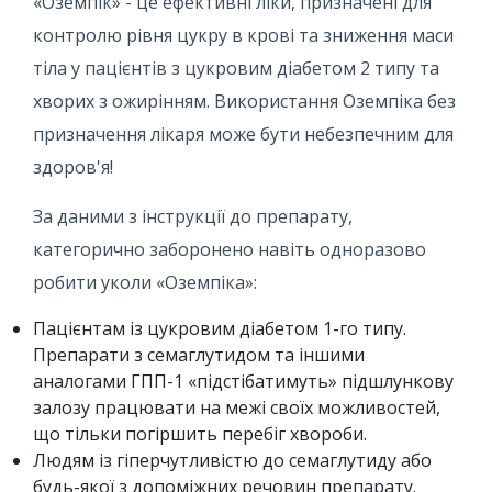
«Оземпік» - це ефективні ліки, призначені для
контролю рівня цукру в крові та зниження маси
тіла у пацієнтів з цукровим діабетом 2 типу та
хворих з ожирінням. Використання Оземпіка без
призначення лікаря може бути небезпечним для
здоров'я!
За даними з інструкції до препарату,
категорично заборонено навіть одноразово
робити уколи «Оземпіка»:
Пацієнтам із цукровим діабетом 1-го типу.
Препарати з семаглутидом та іншими
аналогами ГПП-1 «підстібатимуть» підшлункову
залозу працювати на межі своїх можливостей,
що тільки погіршить перебіг хвороби.
Людям із гіперчутливістю до семаглутиду або
будь-якої з допоміжних речовин препарату.