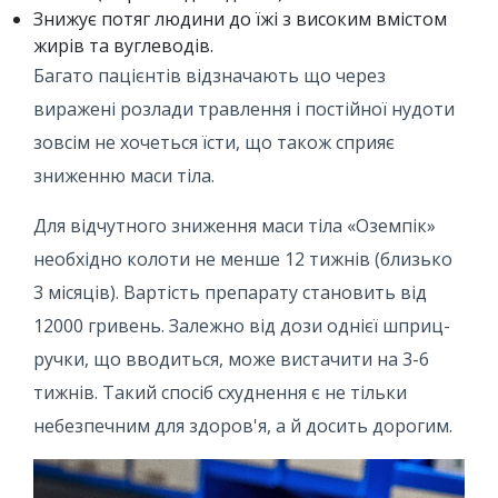
Знижує потяг людини до їжі з високим вмістом
жирів та вуглеводів.
Багато пацієнтів відзначають що через
виражені розлади травлення і постійної нудоти
зовсім не хочеться їсти, що також сприяє
зниженню маси тіла.
Для відчутного зниження маси тіла «Оземпік»
необхідно колоти не менше 12 тижнів (близько
3 місяців). Вартість препарату становить від
12000 гривень. Залежно від дози однієї шприц-
ручки, що вводиться, може вистачити на 3-6
тижнів. Такий спосіб схуднення є не тільки
небезпечним для здоров'я, а й досить дорогим.