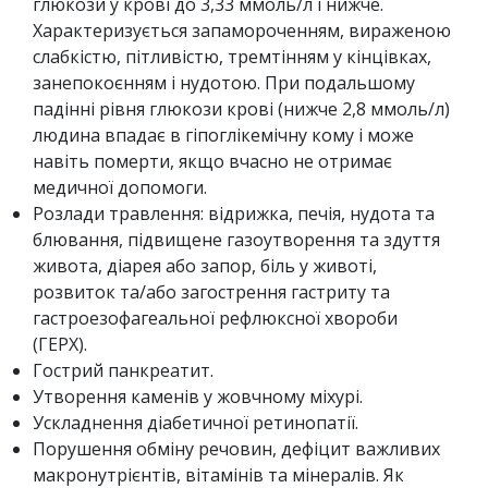
глюкози у крові до 3,33 ммоль/л і нижче.
Характеризується запамороченням, вираженою
слабкістю, пітливістю, тремтінням у кінцівках,
занепокоєнням і нудотою. При подальшому
падінні рівня глюкози крові (нижче 2,8 ммоль/л)
людина впадає в гіпоглікемічну кому і може
навіть померти, якщо вчасно не отримає
медичної допомоги.
Розлади травлення: відрижка, печія, нудота та
блювання, підвищене газоутворення та здуття
живота, діарея або запор, біль у животі,
розвиток та/або загострення гастриту та
гастроезофагеальної рефлюксної хвороби
(ГЕРХ).
Гострий панкреатит.
Утворення каменів у жовчному міхурі.
Ускладнення діабетичної ретинопатії.
Порушення обміну речовин, дефіцит важливих
макронутрієнтів, вітамінів та мінералів. Як