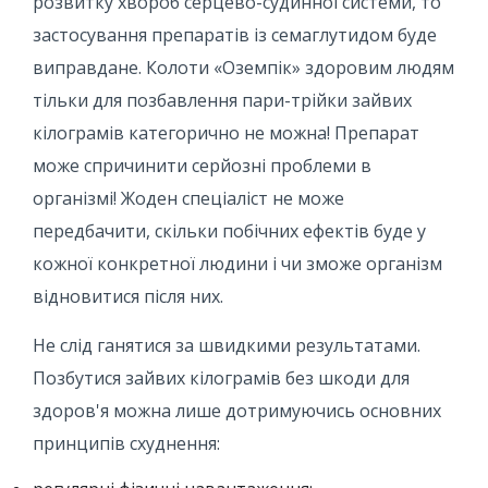
розвитку хвороб серцево-судинної системи, то
застосування препаратів із семаглутидом буде
виправдане. Колоти «Оземпік» здоровим людям
тільки для позбавлення пари-трійки зайвих
кілограмів категорично не можна! Препарат
може спричинити серйозні проблеми в
організмі! Жоден спеціаліст не може
передбачити, скільки побічних ефектів буде у
кожної конкретної людини і чи зможе організм
відновитися після них.
Не слід ганятися за швидкими результатами.
Позбутися зайвих кілограмів без шкоди для
здоров'я можна лише дотримуючись основних
принципів схуднення: