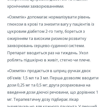
хронічними захворюваннями.
«Оземпік» допомагає нормалізувати рівень
глюкози в крові та знизити вагу у пацієнтів із
цукровим діабетом 2-го типу, бореться з
ожирінням та високим ризиком розвитку
захворювань серцево-судинної системи.
Препарат вводиться раз на тиждень. Укол
роблять підшкірно в живіт, стегно чи плече.
«Оземпік» продається в шприц-ручках двох
об'ємів: 1,5 мл та 3 мл. Перша дозволяє вводити
дози 0,25 мг та 0,5 мг; друга розрахована на
введення дози діючої речовини, що дорівнює 1
мг. Терапевтичну дозу підбирає лікар
індивідуально для кожного пацієнта. У перший