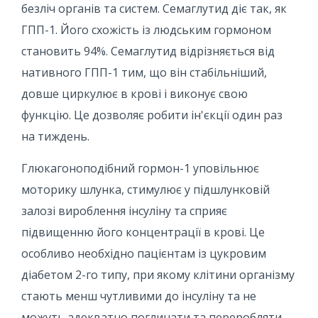
безліч органів та систем. Семаглутид діє так, як
ГПП-1. Його схожість із людським гормоном
становить 94%. Семаглутид відрізняється від
нативного ГПП-1 тим, що він стабільніший,
довше циркулює в крові і виконує свою
функцію. Це дозволяє робити ін'єкції один раз
на тиждень.
Глюкагоноподібний гормон-1 уповільнює
моторику шлунка, стимулює у підшлунковій
залозі вироблення інсуліну та сприяє
підвищенню його концентрації в крові. Це
особливо необхідно пацієнтам із цукровим
діабетом 2-го типу, при якому клітини організму
стають менш чутливими до інсуліну та не
можуть адекватно поглинати та переробляти