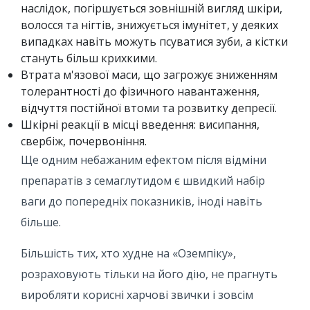
наслідок, погіршується зовнішній вигляд шкіри,
волосся та нігтів, знижується імунітет, у деяких
випадках навіть можуть псуватися зуби, а кістки
стануть більш крихкими.
Втрата м'язової маси, що загрожує зниженням
толерантності до фізичного навантаження,
відчуття постійної втоми та розвитку депресії.
Шкірні реакції в місці введення: висипання,
свербіж, почервоніння.
Ще одним небажаним ефектом після відміни
препаратів з семаглутидом є швидкий набір
ваги до попередніх показників, іноді навіть
більше.
Більшість тих, хто худне на «Оземпіку»,
розраховують тільки на його дію, не прагнуть
виробляти корисні харчові звички і зовсім