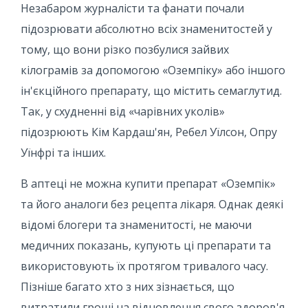
Незабаром журналісти та фанати почали
підозрювати абсолютно всіх знаменитостей у
тому, що вони різко позбулися зайвих
кілограмів за допомогою «Оземпіку» або іншого
ін'єкційного препарату, що містить семаглутид.
Так, у схудненні від «чарівних уколів»
підозрюють Кім Кардаш'ян, Ребел Уїлсон, Опру
Уїнфрі та інших.
В аптеці не можна купити препарат «Оземпік»
та його аналоги без рецепта лікаря. Однак деякі
відомі блогери та знаменитості, не маючи
медичних показань, купують ці препарати та
використовують їх протягом тривалого часу.
Пізніше багато хто з них зізнається, що
витратили гроші на відновлення свого здоров'я