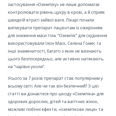
застосування «Оземпіку» не лише допомагає
контролювати рівень цукру в крові, а й сприяє
швидкій втраті зайвої ваги. Лікарі почали
виписувати препарат пацієнтам із ожирінням
для зниження маси тіла. "Оземпік" для схуднення
використовували Ілон Маск, Селена Гомес та
інші знаменитості, багато з яких не визнають
цього безпосередньо, але активно натякають
на "чарівні уколи".
Усього за 7 років препарат став популярним у
всьому світі. Але чи так він безпечний? З цієї
статті ви дізнаєтеся про шкоду «Оземпіка» для
здорових дорослих, дітей та вагітних жінок,
можливі побічні ефекти, «оземпікове лице» та