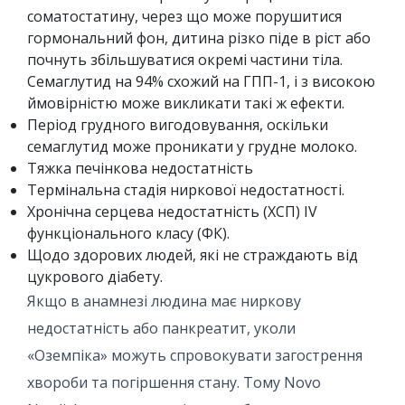
соматостатину, через що може порушитися
гормональний фон, дитина різко піде в ріст або
почнуть збільшуватися окремі частини тіла.
Семаглутид на 94% схожий на ГПП-1, і з високою
ймовірністю може викликати такі ж ефекти.
Період грудного вигодовування, оскільки
семаглутид може проникати у грудне молоко.
Тяжка печінкова недостатність
Термінальна стадія ниркової недостатності.
Хронічна серцева недостатність (ХСП) IV
функціонального класу (ФК).
Щодо здорових людей, які не страждають від
цукрового діабету.
Якщо в анамнезі людина має ниркову
недостатність або панкреатит, уколи
«Оземпіка» можуть спровокувати загострення
хвороби та погіршення стану. Тому Novo