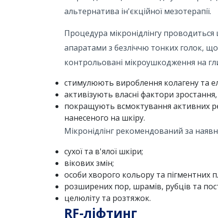
альтернатива ін'єкційної мезотерапії.
Процедура мікронідлінгу проводиться
апаратами з безліччю тонких голок, що
контрольовані мікроушкодження на гли
стимулюють вироблення колагену та ел
активізують власні фактори зростання
покращують всмоктування активних ре
нанесеного на шкіру.
Мікронідлінг рекомендований за наявно
сухої та в'ялої шкіри;
вікових змін;
особи хворого кольору та пігментних п
розширених пор, шрамів, рубців та пос
целюліту та розтяжок.
RF-ліфтинг