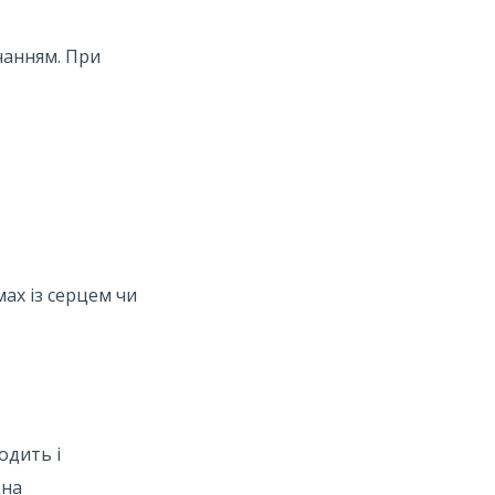
чанням. При
ах із серцем чи
одить і
дна