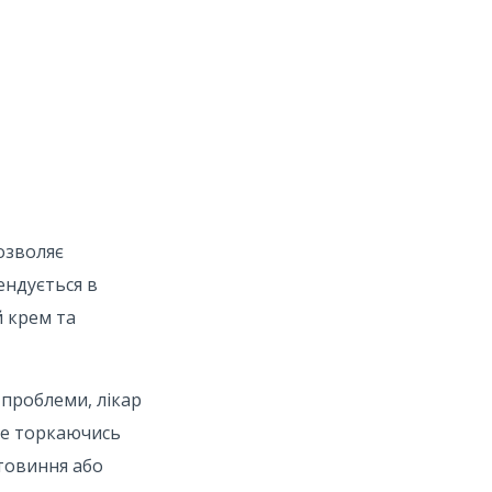
озволяє
ендується в
й крем та
 проблеми, лікар
не торкаючись
товиння або