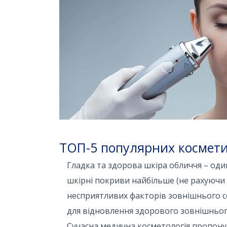
ТОП-5 популярних космети
Гладка та здорова шкіра обличчя – один
шкірні покриви найбільше (не рахуючи 
несприятливих факторів зовнішнього с
для відновлення здорового зовнішнього
Сучасна медична косметологія пропонує