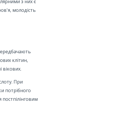
лярними з них є
ов'я, молодість
 передбачають
ових клітин,
і вікових.
слоту. При
ки потрібного
я постпілінговим