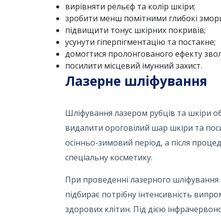
вирівняти рельєф та колір шкіри;
зробити менш помітними глибокі зморш
підвищити тонус шкірних покривів;
усунути гіперпігментацію та постакне;
домогтися пролонгованого ефекту зво
посилити місцевий імунний захист.
Лазерне шліфування
Шліфування лазером рубців та шкіри об
видалити ороговілий шар шкіри та поси
осінньо-зимовий період, а після проце
спеціальну косметику.
При проведенні лазерного шліфування в
підбирає потрібну інтенсивність випр
здорових клітин. Під дією інфрачерво