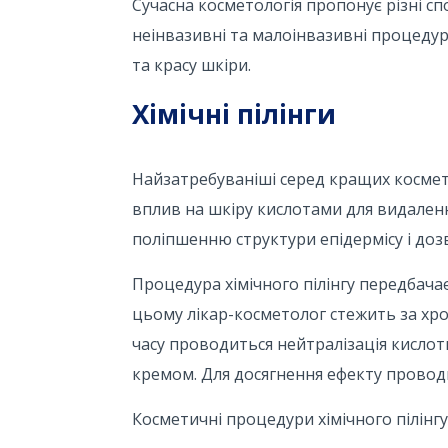
Сучасна косметологія пропонує різні с
неінвазивні та малоінвазивні процедур
та красу шкіри.
Хімічні пілінги
Найзатребуваніші серед кращих космето
вплив на шкіру кислотами для видаленн
поліпшенню структури епідермісу і дозв
Процедура хімічного пілінгу передбачає
цьому лікар-косметолог стежить за хр
часу проводиться нейтралізація кисло
кремом. Для досягнення ефекту провод
Косметичні процедури хімічного пілінг