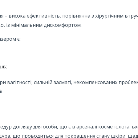
 – висока ефективність, порівнянна з хірургічним втру
о, із мінімальним дискомфортом.
зером є:
ів;
и вагітності, сильній засмагі, некомпенсованих проблем
ї.
дур догляду для особи, що є в арсеналі косметолога, вх
дура, що проводиться для покращення стану шкіри, ща