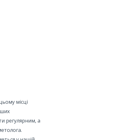
цьому місці
нших
и регулярним, а
метолога.
меться у нашій