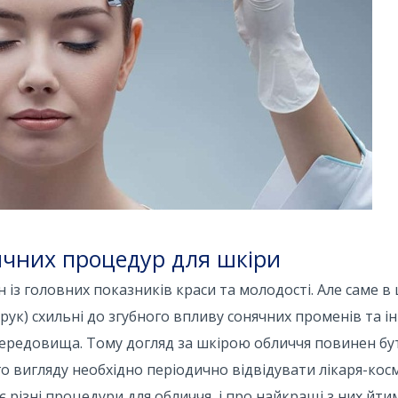
чних процедур для шкіри
 із головних показників краси та молодості. Але саме в 
рук) схильні до згубного впливу сонячних променів та і
ередовища. Тому догляд за шкірою обличчя повинен бут
 вигляду необхідно періодично відвідувати лікаря-кос
 різні процедури для обличчя, і про найкращі з них йти