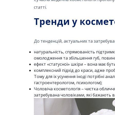
статті.
Тренди у космет
До тенденцій, актуальних та затребуван
натуральність, спрямованість підтримк
омолодження та збільшення губ, повин
ефект «статусної» шкіри – вона має бути
комплексний підхід до краси, адже про
Тому для їх усунення іноді потрібні ан
гастроентерологом, психологом);
Чоловіча косметологія – чистка обличчя,
затребувана чоловіками, які бажають в