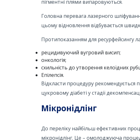
пігментні плями випаровуються.
Головна перевага лазерного шліфування
цьому відновлення відбувається швидк
Протипоказанням для ресурфейсингу ла
рецидивуючий вугровий висип;
онкологія;
схильність до утворення келоїдних рубц
Епілепсія.
Відкласти процедуру рекомендується пр
цукровому діабеті у стадії декомпенсаці
Мікронідлінг
До переліку найбільш ефективних проце
мікронідлінг. Це – омолоджуюча проце