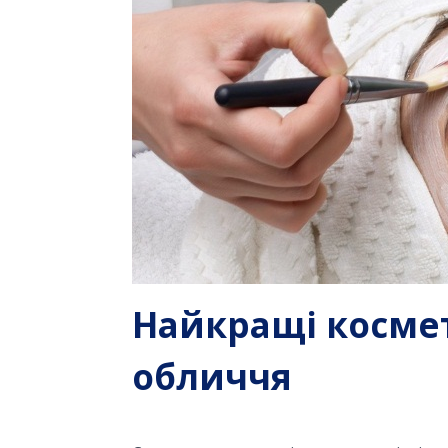
Найкращі космет
обличчя