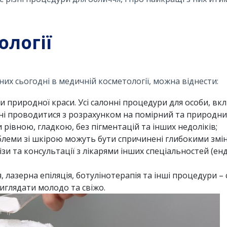
ології
их сьогодні в медичній косметології, можна віднести:
и природної краси. Усі салонні процедури для особи, в
ні проводитися з розрахунком на помірний та природни
 рівною, гладкою, без пігментацій та інших недоліків;
блеми зі шкірою можуть бути спричинені глибокими змін
алізи та консультації з лікарями інших спеціальностей (е
 лазерна епіляція, ботулінотерапія та інші процедури – 
иглядати молодо та свіжо.