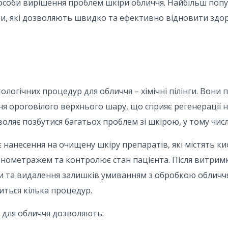
пособи вирішення проблем шкіри обличчя. Найбільш попу
и, які дозволяють швидко та ефективно відновити здор
логічних процедур для обличчя – хімічні пілінги. Вони
я ороговілого верхнього шару, що сприяє регенерації н
оляє позбутися багатьох проблем зі шкірою, у тому числ
 нанесення на очищену шкіру препаратів, які містять ки
онометражем та контролює стан пацієнта. Після витрим
ти та видалення залишків умиванням з обробкою обличч
иться кілька процедур.
у для обличчя дозволяють: