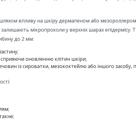
 шляхом впливу на шкіру дермапеном або мезороллером
 залишають мікропроколи у верхніх шарах епідермісу. Т
бину до 2 мм:
астину;
, сприяючи оновленню клітин шкіри;
човин із сироватки, мезококтейлю або іншого засобу,
сті:
лям;
такне;