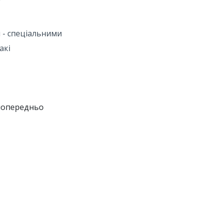
 - спеціальними
акі
 попередньо