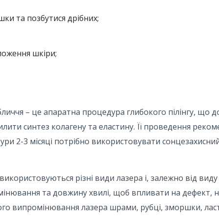
ки та позбутися дрібних;
ложення шкіри;
личчя – це апаратна процедура глибокого пілінгу, що д
лити синтез колагену та еластину. Її проведення реком
дури 2-3 місяці потрібно використовувати сонцезахисни
икористовуються різні види лазера і, залежно від виду
омінювання та довжину хвилі, щоб впливати на дефект, 
ного випромінювання лазера шрами, рубці, зморшки, лас