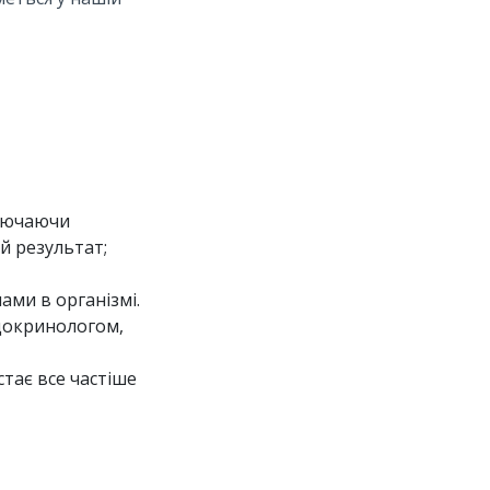
ключаючи
й результат;
ами в організмі.
ндокринологом,
стає все частіше