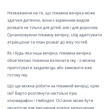
Незважаючи на те, що піжамна вечірка може
здатися дитячою, вона є відмінним видом
розваги не тільки для дітей, але і для дорослих.
Організовуючи піжамну вечірку, слід адаптувати
атракціони та план розваг до віку гостей.
Як і будь-яка інша вечірка, піжамна вечірка
обов'язково повинна включати їжу - її можна
приготувати заздалегідь або замовити вже
готову їжу.
Що ще можна робити на піжамній вечірці, крім
їжі? Варто розглянути настільні ігри,
кіномарафон і тімбілдінг. Останнє може бути
рецептом для зміцнення довіри запрошених