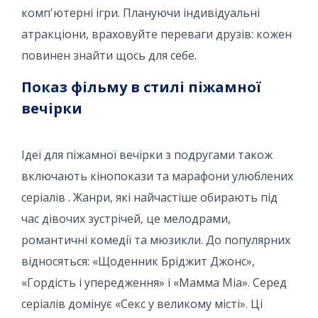
комп'ютерні ігри. Плануючи індивідуальні
атракціони, враховуйте переваги друзів: кожен
повинен знайти щось для себе.
Показ фільму в стилі піжамної
вечірки
Ідеї ​​для піжамної вечірки з подругами також
включають кінопокази та марафони улюблених
серіалів . Жанри, які найчастіше обирають під
час дівочих зустрічей, це мелодрами,
романтичні комедії та мюзикли. До популярних
відносяться: «Щоденник Бріджит Джонс»,
«Гордість і упередження» і «Мамма Міа». Серед
серіалів домінує «Секс у великому місті». Ці