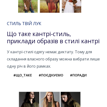
СТИЛЬ ТВІЙ ЛУК
Що таке кантрі-стиль,
приклади образів в стилі кантрі
У кантрі-стилі одягу немає диктату. Тому для
складання власного образу можна вибрати лише
одну річ в його рамках.
#ЩО_ТАКЕ
#ПОЄДНУЄМО
#ПОРАДИ