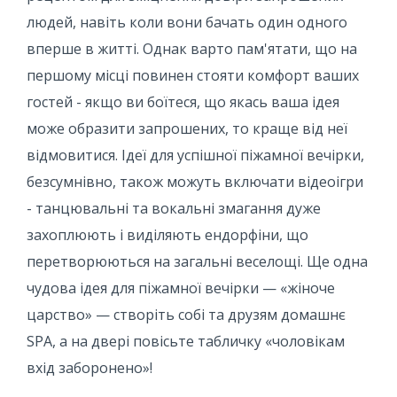
людей, навіть коли вони бачать один одного
вперше в житті. Однак варто пам'ятати, що на
першому місці повинен стояти комфорт ваших
гостей - якщо ви боїтеся, що якась ваша ідея
може образити запрошених, то краще від неї
відмовитися. Ідеї ​​для успішної піжамної вечірки,
безсумнівно, також можуть включати відеоігри
- танцювальні та вокальні змагання дуже
захоплюють і виділяють ендорфіни, що
перетворюються на загальні веселощі. Ще одна
чудова ідея для піжамної вечірки — «жіноче
царство» — створіть собі та друзям домашнє
SPA, а на двері повісьте табличку «чоловікам
вхід заборонено»!