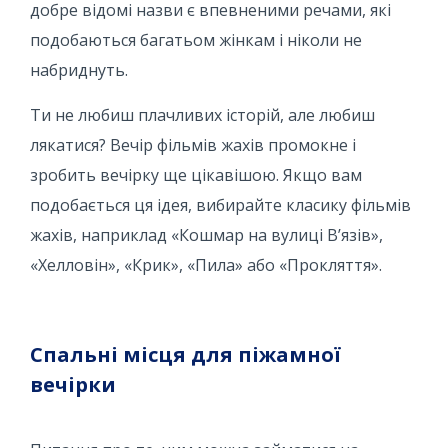
добре відомі назви є впевненими речами, які
подобаються багатьом жінкам і ніколи не
набриднуть.
Ти не любиш плачливих історій, але любиш
лякатися? Вечір фільмів жахів промокне і
зробить вечірку ще цікавішою. Якщо вам
подобається ця ідея, вибирайте класику фільмів
жахів, наприклад «Кошмар на вулиці В’язів»,
«Хелловін», «Крик», «Пила» або «Прокляття».
Спальні місця для піжамної
вечірки