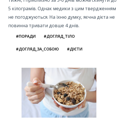
5 кілограмів. Однак медики з цим твердженням
не погоджуються. На їхню думку, яєчна дієта не
повинна тривати довше 4 днів.
#ПОРАДИ
#ДОГЛЯД_ТІЛО
#ДОГЛЯД_ЗА_СОБОЮ
#ДІЄТИ