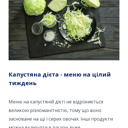
Капустяна дієта - меню на цілий
тиждень
Меню на капустяній дієті не відрізняється
великою різноманітністю, тому що воно
засноване на щі і сирих овочах. Інші продукти
можна включати в раціон дуже