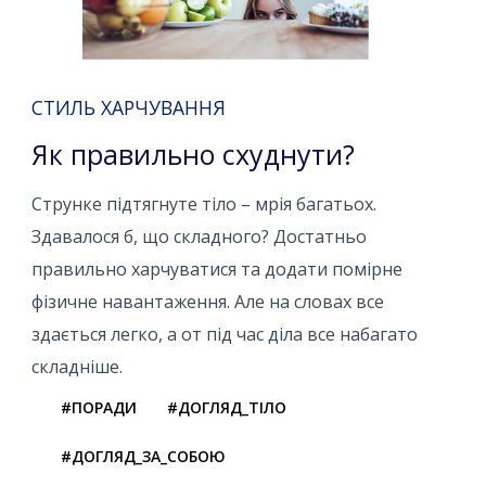
СТИЛЬ ХАРЧУВАННЯ
Як правильно схуднути?
Струнке підтягнуте тіло – мрія багатьох.
Здавалося б, що складного? Достатньо
правильно харчуватися та додати помірне
фізичне навантаження. Але на словах все
здається легко, а от під час діла все набагато
складніше.
#ПОРАДИ
#ДОГЛЯД_ТІЛО
#ДОГЛЯД_ЗА_СОБОЮ