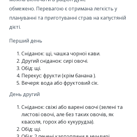
обмежено. Перевагою є отримана легкість у
плануванні та приготуванні страв на капустяній
дієті.
Перший день
Сніданок: щі, чашка чорної кави.
Другий сніданок: сирі овочі.
Обід: щі.
Перекус: фрукти (крім банана ).
Вечеря: вода або фруктовий сік.
День другий
Сніданок: свіжі або варені овочі (зелені та
листові овочі, але без таких овочів, як
квасоля, горох або кукурудза).
Обід: щі.
Обід: 2 печені картоплини в мундирі,