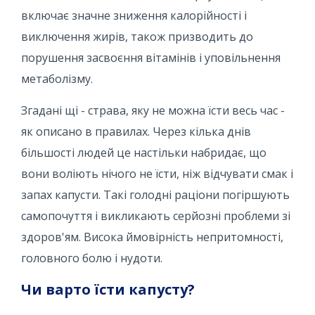
включає значне зниження калорійності і
виключення жирів, також призводить до
порушення засвоєння вітамінів і уповільнення
метаболізму.
Згадані щі - страва, яку не можна їсти весь час -
як описано в правилах. Через кілька днів
більшості людей це настільки набридає, що
вони воліють нічого не їсти, ніж відчувати смак і
запах капусти. Такі голодні раціони погіршують
самопочуття і викликають серйозні проблеми зі
здоров'ям. Висока ймовірність непритомності,
головного болю і нудоти.
Чи варто їсти капусту?