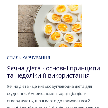
СТИЛЬ ХАРЧУВАННЯ
Яєчна дієта - основні принципи
та недоліки її використання
Яєчна дієта - це низьковуглеводна дієта для
схуднення. Американські творці цієї дієти
стверджують, що її варто дотримуватися 2
тижні, і приблизно за 5-6 днів можна скинути до