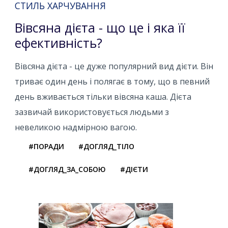
СТИЛЬ ХАРЧУВАННЯ
Вівсяна дієта - що це і яка її
ефективність?
Вівсяна дієта - це дуже популярний вид дієти. Він
триває один день і полягає в тому, що в певний
день вживається тільки вівсяна каша. Дієта
зазвичай використовується людьми з
невеликою надмірною вагою.
#ПОРАДИ
#ДОГЛЯД_ТІЛО
#ДОГЛЯД_ЗА_СОБОЮ
#ДІЄТИ