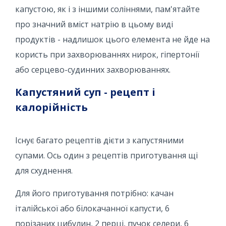
капустою, як і з іншими соліннями, пам'ятайте
про значний вміст натрію в цьому виді
продуктів - надлишок цього елемента не йде на
користь при захворюваннях нирок, гіпертонії
або серцево-судинних захворюваннях.
Капустяний суп - рецепт і
калорійність
Існує багато рецептів дієти з капустяними
супами. Ось один з рецептів приготування щі
для схуднення.
Для його приготування потрібно: качан
італійської або білокачанної капусти, 6
порізаних цибулин, 2 перці, пучок селери, 6