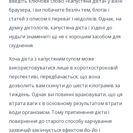
введіть ключове слово «капустяна дієта» у вікні
браузера, і ви побачите безліч тем, блогів і
статей з описом її переваг і недоліків. Однак, на
думку дієтологів, капустяна дієта і з'їдені до
нудьги знамениті щі не є хорошим засобом для
схуднення.
Хоча дієта з капустяним супом може
використовуватися лише в короткостроковій
перспективі, передбачається, що вона
дозволить вам скинути до шести кілограмів за
тиждень. Однак ви повинні враховувати, що ця
втрата ваги є в основному результатом втрати
води організмом. Тому припинення дієти і
повернення до старого способу харчування
зазвичай закінчується ефектом йо-йо і