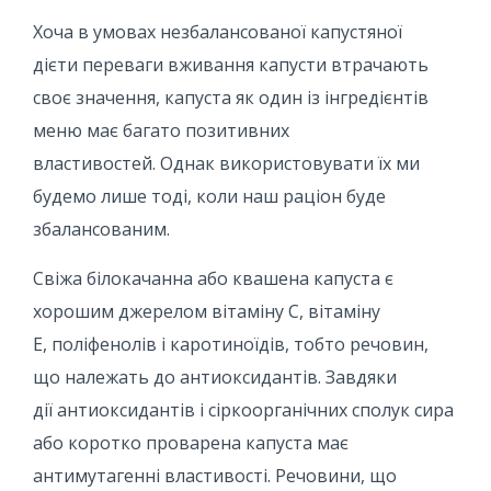
Хоча в умовах незбалансованої капустяної
дієти переваги вживання капусти втрачають
своє значення, капуста як один із інгредієнтів
меню має багато позитивних
властивостей. Однак використовувати їх ми
будемо лише тоді, коли наш раціон буде
збалансованим.
Свіжа білокачанна або квашена капуста є
хорошим джерелом вітаміну С, вітаміну
Е, поліфенолів і каротиноїдів, тобто речовин,
що належать до антиоксидантів. Завдяки
дії антиоксидантів і сіркоорганічних сполук сира
або коротко проварена капуста має
антимутагенні властивості. Речовини, що