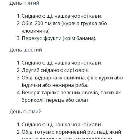
День п'ятий
Сніданок: щі, чашка чорної кави.
Обід: 200 г м'яса (куряча грудка або
яловичина).
Перекус: фрукти (крім банана).
День шостий
Сніданок: щі, чашка чорної кави.
Другий сніданок: сирі овочі.
Обід: відварна яловичина, філе курки або
індички або нежирна риба.
Вечеря: тарілка зелених овочів, таких як
брокколі, перець або салат.
День сьомий
Сніданок: щі, чашка чорної кави.
Обід: готуємо коричневий рис паді, який