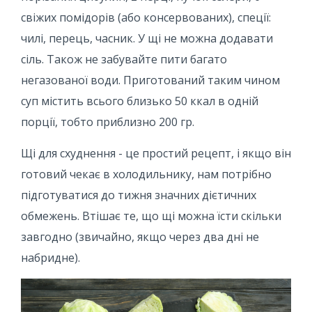
свіжих помідорів (або консервованих), спеції:
чилі, перець, часник. У щі не можна додавати
сіль. Також не забувайте пити багато
негазованої води. Приготований таким чином
суп містить всього близько 50 ккал в одній
порції, тобто приблизно 200 гр.
Щі для схуднення - це простий рецепт, і якщо він
готовий чекає в холодильнику, нам потрібно
підготуватися до тижня значних дієтичних
обмежень. Втішає те, що щі можна їсти скільки
завгодно (звичайно, якщо через два дні не
набридне).