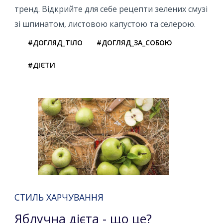
тренд. Відкрийте для себе рецепти зелених смузі
зі шпинатом, листовою капустою та селерою.
#ДОГЛЯД_ТІЛО
#ДОГЛЯД_ЗА_СОБОЮ
#ДІЄТИ
СТИЛЬ ХАРЧУВАННЯ
Яблучна дієта - що це?