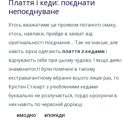
Плаття і кеди: поєднати
непоєднуване
Хтось вважатиме це проявом поганого смаку,
хтось, навпаки, прийде в захват від
оригінальності поєднання ... Так чи інакше, але
навіть зірки одягають
плаття з кедами
і
відчувають себе при цьому чудово. І якщо деякі
знаменитості були помічені в такому
екстравагантному вбранні всього лише раз, то
Крістен Стюарт з улюбленими кедами
буквально не розлучається, гордо крокуючи в
них навіть по червоній доріжці.
#МОДНО
#ПОРАДИ