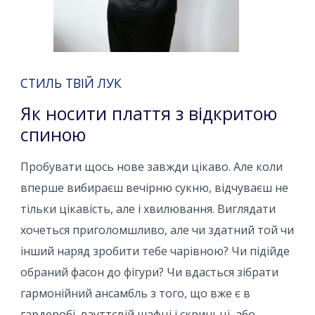
СТИЛЬ ТВІЙ ЛУК
Як носити плаття з відкритою
спиною
Пробувати щось нове завжди цікаво. Але коли
вперше вибираєш вечірню сукню, відчуваєш не
тільки цікавість, але і хвилювання. Виглядати
хочеться приголомшливо, але чи здатний той чи
інший наряд зробити тебе чарівною? Чи підійде
обраний фасон до фігури? Чи вдасться зібрати
гармонійний ансамбль з того, що вже є в
гардеробі, взуттєвій шафці і скриньці, або