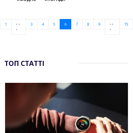
1
• •
3
4
5
6
7
8
9
• •
15
•
•
ТОП СТАТТІ