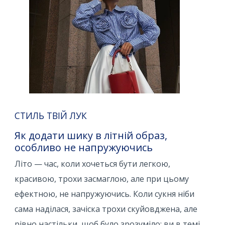
СТИЛЬ ТВІЙ ЛУК
Як додати шику в літній образ,
особливо не напружуючись
Літо — час, коли хочеться бути легкою,
красивою, трохи засмаглою, але при цьому
ефектною, не напружуючись. Коли сукня ніби
сама наділася, зачіска трохи скуйовджена, але
рівно настільки, щоб було зрозуміло: ви в темі.