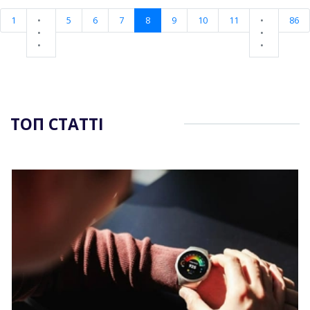
1
•
5
6
7
8
9
10
11
•
86
•
•
•
•
ТОП СТАТТІ