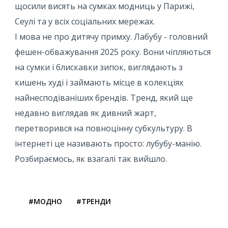
щосили висять на сумках модниць у Парижі,
Сеулі та у всіх соціальних мережах.
І мова не про дитячу примху. Лабубу - головний
фешен-обважування 2025 року. Вони чіпляються
на сумки і блискавки зипок, виглядають з
кишень худі і займають місце в колекціях
найнесподіваніших брендів. Тренд, який ще
недавно виглядав як дивний жарт,
перетворився на повноцінну субкультуру. В
інтернеті це називають просто: лубубу-манію.
Розбираємось, як взагалі так вийшло.
#МОДНО
#ТРЕНДИ