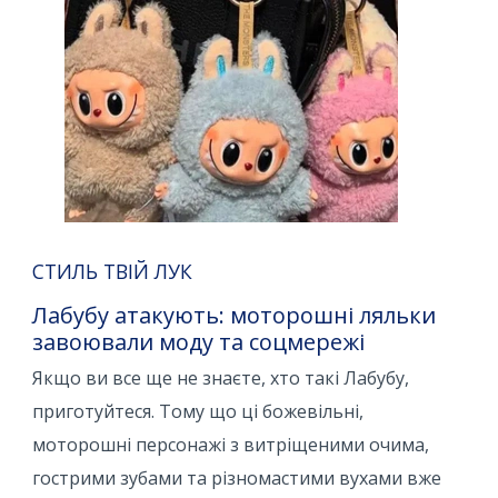
СТИЛЬ ТВІЙ ЛУК
Лабубу атакують: моторошні ляльки
завоювали моду та соцмережі
Якщо ви все ще не знаєте, хто такі Лабубу,
приготуйтеся. Тому що ці божевільні,
моторошні персонажі з витріщеними очима,
гострими зубами та різномастими вухами вже