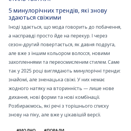
5 минулорічних трендів, які знову
здаються свіжими
Іноді здається, що мода говорить до побачення,
а насправді просто йде на перекур. І через
сезон-другий повертається, як давня подруга,
але вже з іншим кольором волосся, новими
захопленнями та переосмисленим стилем. Саме
так у 2025 році виглядають минулорічні тренди:
знайомі, але зненацька свіжі. У них немає
жодного натяку на вторинність — лише нове
дихання, нові форми та нові комбінації.
Розбираємось, які речі з торішнього списку
знову на піку, але вже у цікавішій версії.
#МОДНО
#ПОРАДИ