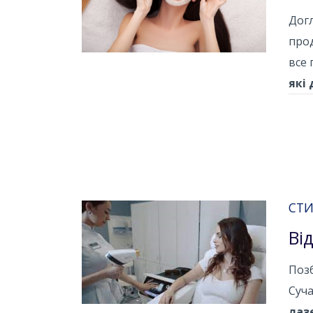
Догл
прод
все 
які
СТИ
Ві
Позб
Суча
лаз