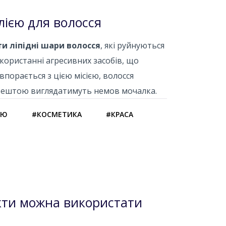
лією для волосся
ти ліпідні шари волосся
, які руйнуються
користанні агресивних засобів, що
порається з цією місією, волосся
 зрештою виглядатимуть немов мочалка.
ОЮ
#КОСМЕТИКА
#КРАСА
укти можна використати