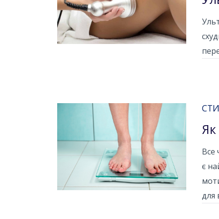
Ульт
схуд
пере
СТИ
Як
Все 
є на
мот
для 