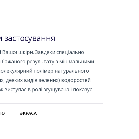
и застосування
ті Вашої шкіри. Завдяки спеціально
 бажаного результату з мінімальними
комолекулярний полімер натурального
х, деяких видів зелених) водоростей.
ж виступає в ролі згущувача і показує
ОЮ
#КРАСА