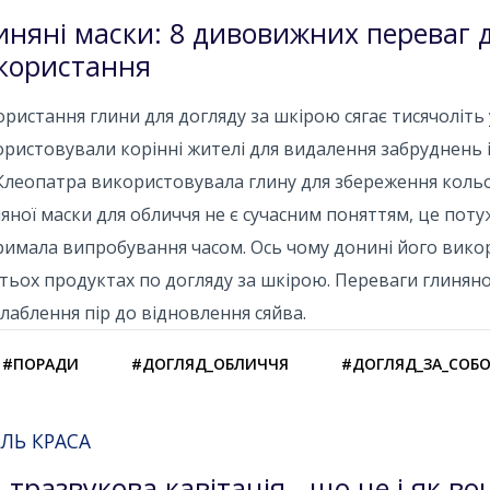
иняні маски: 8 дивовижних переваг 
користання
ристання глини для догляду за шкірою сягає тисячоліть у 
ристовували корінні жителі для видалення забруднень і
леопатра використовувала глину для збереження кольо
яної маски для обличчя не є сучасним поняттям, це поту
имала випробування часом. Ось чому донині його викор
тьох продуктах по догляду за шкірою. Переваги глиняно
лаблення пір до відновлення сяйва.
#ПОРАДИ
#ДОГЛЯД_ОБЛИЧЧЯ
#ДОГЛЯД_ЗА_СОБ
ЛЬ КРАСА
ьтразвукова кавітація - що це і як в