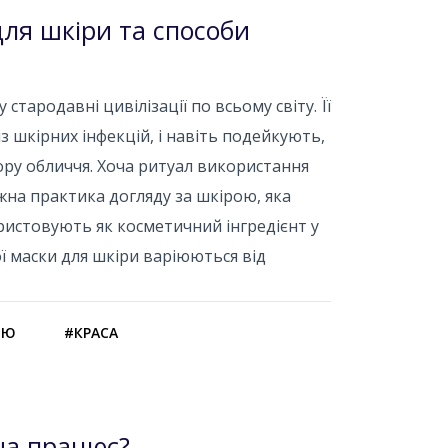
для шкіри та способи
стародавні цивілізації по всьому світу. Її
з шкірних інфекцій, і навіть подейкують,
ру обличчя. Хоча ритуал використання
жна практика догляду за шкірою, яка
истовують як косметичний інгредієнт у
ї маски для шкіри варіюються від
ОЮ
#КРАСА
она працює?