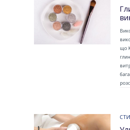
Гл
ви
Вико
вико
що К
глин
витр
бага
розс
СТИ
Ул