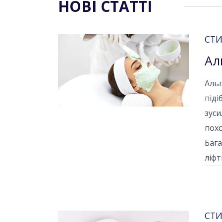
НОВІ СТАТТІ
СТИ
Ал
Альг
піді
зуси
похо
Бага
ліфт
СТИ