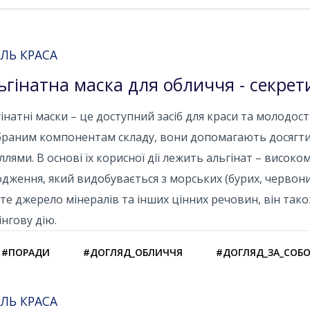
ЛЬ КРАСА
ьгінатна маска для обличчя - секрет
інатні маски – це доступний засіб для краси та молодос
браним компонентам складу, вони допомагають досягти
ллями. В основі їх корисної дії лежить альгінат – висо
дження, який видобувається з морських (бурих, червони
те джерело мінералів та інших цінних речовин, він тако
інгову дію.
#ПОРАДИ
#ДОГЛЯД_ОБЛИЧЧЯ
#ДОГЛЯД_ЗА_СОБ
ЛЬ КРАСА