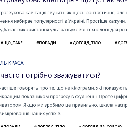
развукова кавітація звучить як щось фантастичне, але
нення набирає популярності в Україні. Простіше кажучи,
дбачає використання ультразвукової технології для ро
#ЩО_ТАКЕ
#ПОРАДИ
#ДОГЛЯД_ТІЛО
#ДОГ
ЛЬ КРАСА
 часто потрібно зважуватися?
частіше говорять про те, що не кілограми, які показую
йкращим показником прогресу в схудненні. Проте цифри
иватором. Якщо ми зробимо це правильно, шкала наспр
вимірювання наших успіхів.
#ПОРАДИ
#ДОГЛЯД_ТІЛО
#ДОГЛЯД_ЗА_СОБОЮ