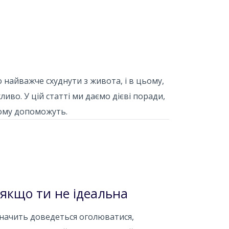
о найважче схуднути з живота, і в цьому,
иво. У цій статті ми даємо дієві поради,
ьому допоможуть.
 якщо ти не ідеальна
Значить доведеться оголюватися,