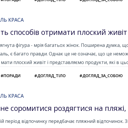
ЛЬ КРАСА
ять способів отримати плоский живіт
ягнута фігура - мрія багатьох жінок. Поширена думка, щ
аль, є багато правди. Однак це не означає, що це неможл
мати плоский живіт і представляємо продукти, які в ц
#ПОРАДИ
#ДОГЛЯД_ТІЛО
#ДОГЛЯД_ЗА_СОБОЮ
ЛЬ КРАСА
 не соромитися роздягтися на пляжі,
ій період відпочинку передбачає пляжний відпочинок. 