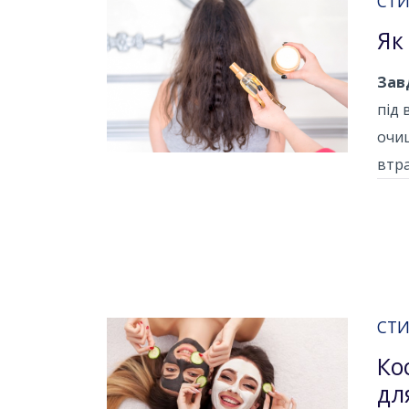
СТИ
Як
Зав
під 
очищ
втра
СТИ
Ко
дл