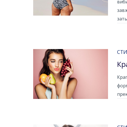
виби
завж
зать
СТИ
Кр
Крап
форм
прек