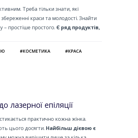
тивним. Треба тільки знати, які
збереженні краси та молодості. Знайти
у – простіше простого.
Є ряд продуктів,
ОЮ
#КОСМЕТИКА
#КРАСА
о лазерної епіляції
 стикається практично кожна жінка.
ють цього досягти.
Найбільш дієвою є
лему можна вирішити лише за кілька