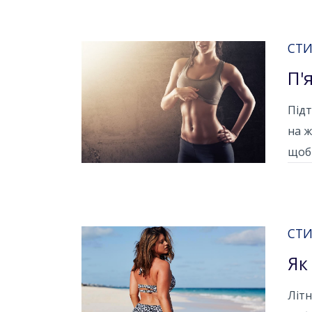
СТИ
П'
Підт
на ж
щоб 
СТИ
Як
Літн