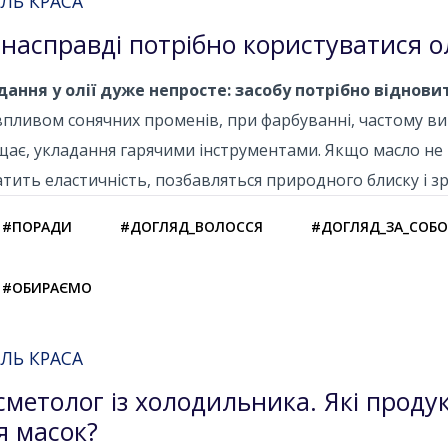
ЛЬ КРАСА
 насправді потрібно користуватися о
дання у олії дуже непросте: засобу потрібно віднови
впливом сонячних променів, при фарбуванні, частому ви
ає, укладання гарячими інструментами. Якщо масло не в
тить еластичність, позбавляться природного блиску і
#ПОРАДИ
#ДОГЛЯД_ВОЛОССЯ
#ДОГЛЯД_ЗА_СОБ
#ОБИРАЄМО
ЛЬ КРАСА
сметолог із холодильника. Які прод
я масок?