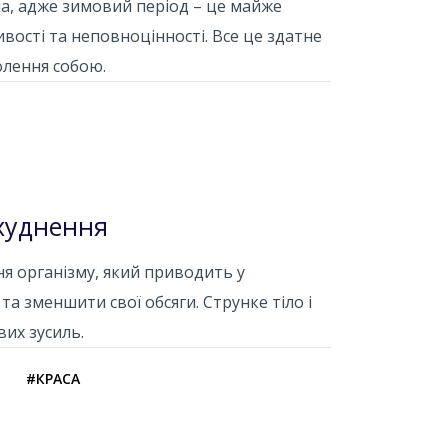
а, адже зимовий період – це майже
ивості та неповноцінності. Все це здатне
олення собою.
схуднення
я організму, який приводить у
та зменшити свої обсяги. Струнке тіло і
их зусиль.
#КРАСА