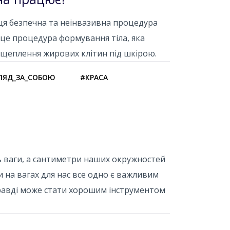
 ця безпечна та неінвазивна процедура
 це процедура формування тіла, яка
зщеплення жирових клітин під шкірою.
ЛЯД_ЗА_СОБОЮ
#КРАСА
ть ваги, а сантиметри наших окружностей
 на вагах для нас все одно є важливим
авді може стати хорошим інструментом