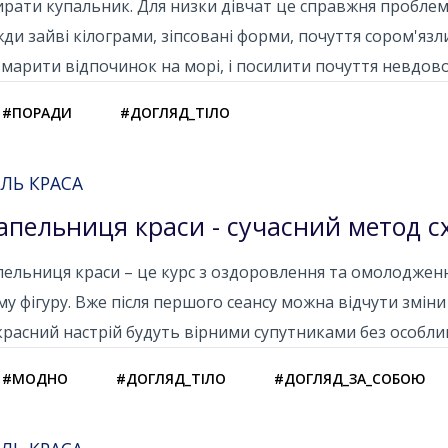
рати купальник. Для низки дівчат це справжня проблем
ди зайві кілограми, зіпсовані форми, почуття сором'язл
марити відпочинок на морі, і посилити почуття невдов
#ПОРАДИ
#ДОГЛЯД_ТІЛО
ЛЬ КРАСА
апельниця краси - сучасний метод 
ельниця краси – це курс з оздоровлення та омолодженн
у фігуру. Вже після першого сеансу можна відчути зміни 
расний настрій будуть вірними супутниками без особлив
#МОДНО
#ДОГЛЯД_ТІЛО
#ДОГЛЯД_ЗА_СОБОЮ