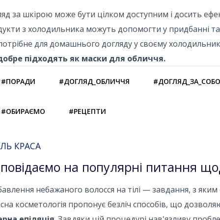
яд за шкірою може бути цілком доступним і досить ефек
укти з холодильника можуть допомогти у придбанні та 
потрібне для домашнього догляду у своєму холодильник
 добре підходять як маски для обличчя.
#ПОРАДИ
#ДОГЛЯД_ОБЛИЧЧЯ
#ДОГЛЯД_ЗА_СОБ
#ОБИРАЄМО
#РЕЦЕПТИ
ЛЬ КРАСА
дповідаємо на популярні питання щод
авлення небажаного волосся на тілі — завдання, з яким
сна косметологія пропонує безліч способів, що дозволя
ерна епіляція
. Завдяки цій процедурі нав'язливу проб