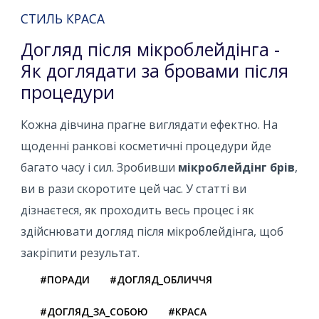
СТИЛЬ КРАСА
Догляд після мікроблейдінга -
Як доглядати за бровами після
процедури
Кожна дівчина прагне виглядати ефектно. На
щоденні ранкові косметичні процедури йде
багато часу і сил. Зробивши
мікроблейдінг брів
,
ви в рази скоротите цей час. У статті ви
дізнаєтеся, як проходить весь процес і як
здійснювати догляд після мікроблейдінга, щоб
закріпити результат.
#ПОРАДИ
#ДОГЛЯД_ОБЛИЧЧЯ
#ДОГЛЯД_ЗА_СОБОЮ
#КРАСА