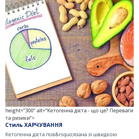
height="300" alt="Кетогенна дієта - що це? Переваги
та ризики">
Стиль ХАРЧУВАННЯ
Кетогенна дієта пов&rsquo;язана зі швидкою