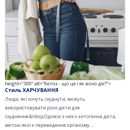
height="300" alt="Кетоз - що це і як воно діє?">
Стиль ХАРЧУВАННЯ
Люди, які хочуть схуднути, можуть
використовувати різні дієти для
схуднення.&nbsp;Однією з них є кетогенна дієта,
метою якої є переведення організму …