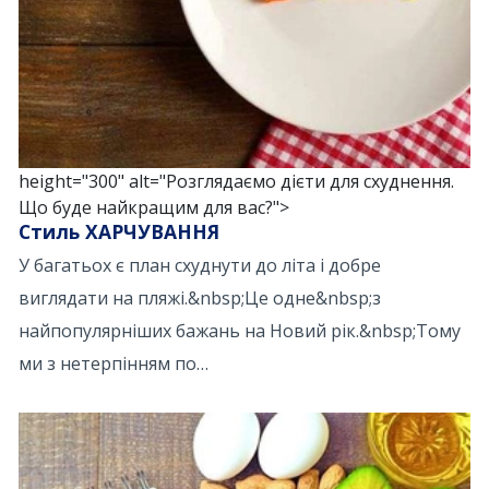
height="300" alt="Розглядаємо дієти для схуднення.
Що буде найкращим для вас?">
Стиль ХАРЧУВАННЯ
У багатьох є план схуднути до літа і добре
виглядати на пляжі.&nbsp;Це одне&nbsp;з
найпопулярніших бажань на Новий рік.&nbsp;Тому
ми з нетерпінням по…