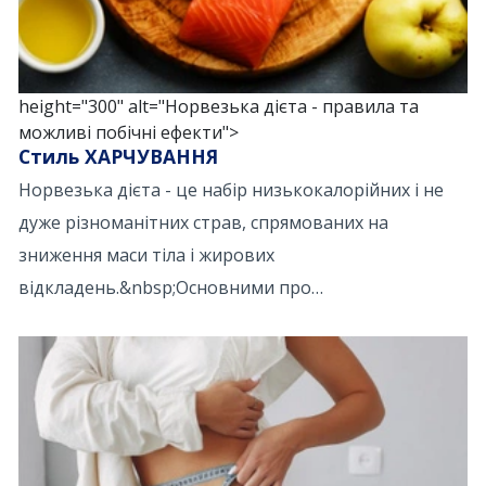
height="300" alt="Норвезька дієта - правила та
можливі побічні ефекти">
Стиль ХАРЧУВАННЯ
Норвезька дієта - це набір низькокалорійних і не
дуже різноманітних страв, спрямованих на
зниження маси тіла і жирових
відкладень.&nbsp;Основними про…