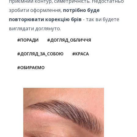
приємний контур, симетричність. Недостатньо
зробити оформлення,
потрібно буде
повторювати корекцію брів
- так ви будете
виглядати доглянуто.
#ПОРАДИ
#ДОГЛЯД_ОБЛИЧЧЯ
#ДОГЛЯД_ЗА_СОБОЮ
#КРАСА
#ОБИРАЄМО