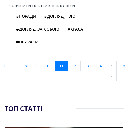
залишити негативні наслідки.
#ПОРАДИ
#ДОГЛЯД_ТІЛО
#ДОГЛЯД_ЗА_СОБОЮ
#КРАСА
#ОБИРАЄМО
1
•
8
9
10
11
12
13
14
•
16
•
•
•
•
ТОП СТАТТІ