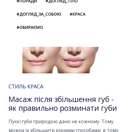
#ПОРАДИ
#ДОГЛЯД_ТІЛО
#ДОГЛЯД_ЗА_СОБОЮ
#КРАСА
#ОБИРАЄМО
СТИЛЬ КРАСА
Масаж після збільшення губ -
як правильно розминати губи
Пухкі губи природою дано не кожному. Тому
можна їх збільшити різними способами, в тому