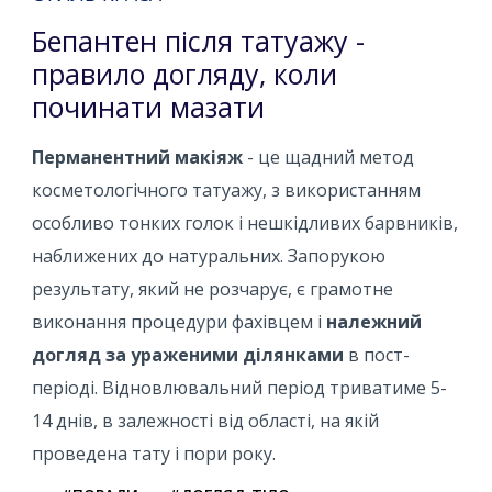
Бепантен після татуажу -
правило догляду, коли
починати мазати
Перманентний макіяж
- це щадний метод
косметологічного татуажу, з використанням
особливо тонких голок і нешкідливих барвників,
наближених до натуральних. Запорукою
результату, який не розчарує, є грамотне
виконання процедури фахівцем і
належний
догляд за ураженими ділянками
в пост-
періоді. Відновлювальний період триватиме 5-
14 днів, в залежності від області, на якій
проведена тату і пори року.