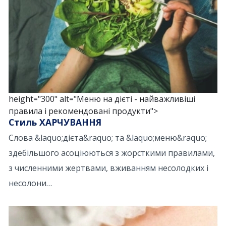
height="300" alt="Меню на дієті - найважливіші
правила і рекомендовані продукти">
Стиль ХАРЧУВАННЯ
Слова &laquo;дієта&raquo; та &laquo;меню&raquo;
здебільшого асоціюються з жорсткими правилами,
з численними жертвами, вживанням несолодких і
несолони…