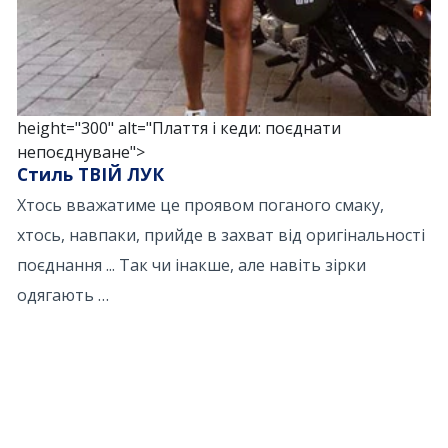
height="300" alt="Плаття і кеди: поєднати
непоєднуване">
Стиль ТВІЙ ЛУК
Хтось вважатиме це проявом поганого смаку,
хтось, навпаки, прийде в захват від оригінальності
поєднання ... Так чи інакше, але навіть зірки
одягають …