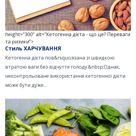
height="300" alt="Кетогенна дієта - що це? Переваги
та ризики">
Стиль ХАРЧУВАННЯ
Кетогенна дієта пов&rsquo;язана зі швидкою
втратою ваги без відчуття голоду.&nbsp;Однак,
неконтрольоване використання кетогенної дієти
може бути дуже…