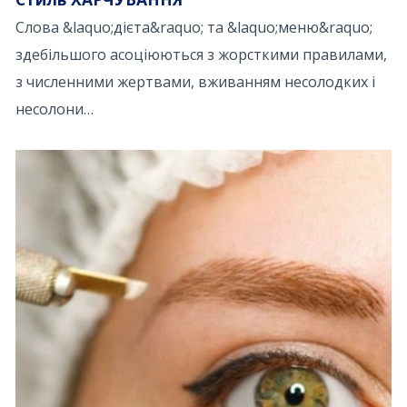
Слова &laquo;дієта&raquo; та &laquo;меню&raquo;
здебільшого асоціюються з жорсткими правилами,
з численними жертвами, вживанням несолодких і
несолони…