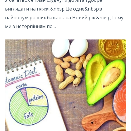
У багатьох є план схуднути до літа і добре
виглядати на пляжі.&nbsp;Це одне&nbsp;з
найпопулярніших бажань на Новий рік.&nbsp;Тому
ми з нетерпінням по…