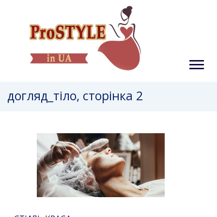
догляд_тіло, сторінка 2