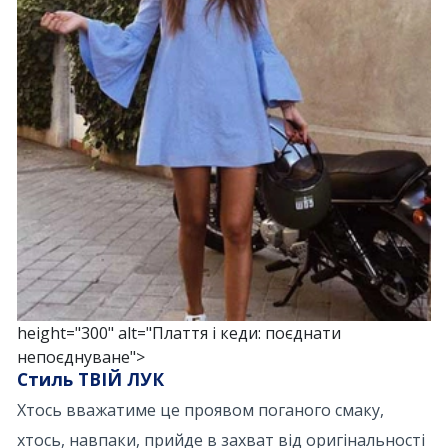
height="300" alt="Плаття і кеди: поєднати
непоєднуване">
Стиль ТВІЙ ЛУК
Хтось вважатиме це проявом поганого смаку,
хтось, навпаки, прийде в захват від оригінальності