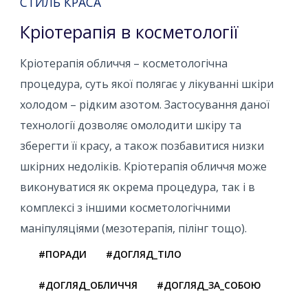
СТИЛЬ КРАСА
Кріотерапія в косметології
Кріотерапія обличчя – косметологічна
процедура, суть якої полягає у лікуванні шкіри
холодом – рідким азотом. Застосування даної
технології дозволяє омолодити шкіру та
зберегти її красу, а також позбавитися низки
шкірних недоліків. Кріотерапія обличчя може
виконуватися як окрема процедура, так і в
комплексі з іншими косметологічними
маніпуляціями (мезотерапія, пілінг тощо).
#ПОРАДИ
#ДОГЛЯД_ТІЛО
#ДОГЛЯД_ОБЛИЧЧЯ
#ДОГЛЯД_ЗА_СОБОЮ