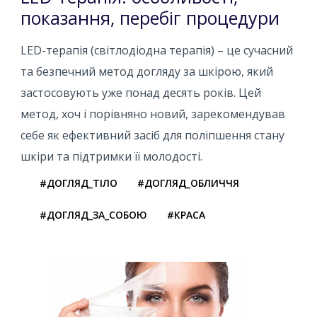
показання, перебіг процедури
LED-терапія (світлодіодна терапія) – це сучасний
та безпечний метод догляду за шкірою, який
застосовують уже понад десять років. Цей
метод, хоч і порівняно новий, зарекомендував
себе як ефективний засіб для поліпшення стану
шкіри та підтримки її молодості.
#ДОГЛЯД_ТІЛО
#ДОГЛЯД_ОБЛИЧЧЯ
#ДОГЛЯД_ЗА_СОБОЮ
#КРАСА