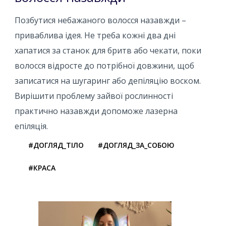
Позбутися небажаного волосся назавжди –
приваблива ідея. Не треба кожні два дні
хапатися за станок для бритв або чекати, поки
волосся відросте до потрібної довжини, щоб
записатися на шугаринг або депіляцію воском.
Вирішити проблему зайвої рослинності
практично назавжди допоможе лазерна
епіляція.
#ДОГЛЯД_ТІЛО
#ДОГЛЯД_ЗА_СОБОЮ
#КРАСА