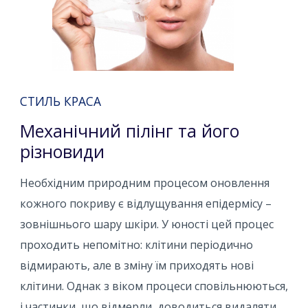
СТИЛЬ КРАСА
Механічний пілінг та його
різновиди
Необхідним природним процесом оновлення
кожного покриву є відлущування епідермісу –
зовнішнього шару шкіри. У юності цей процес
проходить непомітно: клітини періодично
відмирають, але в зміну їм приходять нові
клітини. Однак з віком процеси сповільнюються,
і частинки, що відмерли, доводиться видаляти