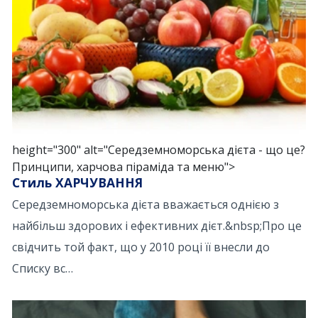
height="300" alt="Середземноморська дієта - що це?
Принципи, харчова піраміда та меню">
Стиль ХАРЧУВАННЯ
Середземноморська дієта вважається однією з
найбільш здорових і ефективних дієт.&nbsp;Про це
свідчить той факт, що у 2010 році її внесли до
Списку вс…