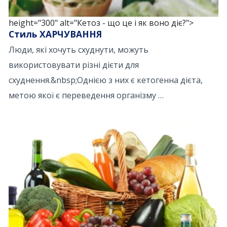
height="300" alt="Кетоз - що це і як воно діє?">
Стиль ХАРЧУВАННЯ
Люди, які хочуть схуднути, можуть
використовувати різні дієти для
схуднення.&nbsp;Однією з них є кетогенна дієта,
метою якої є переведення організму …