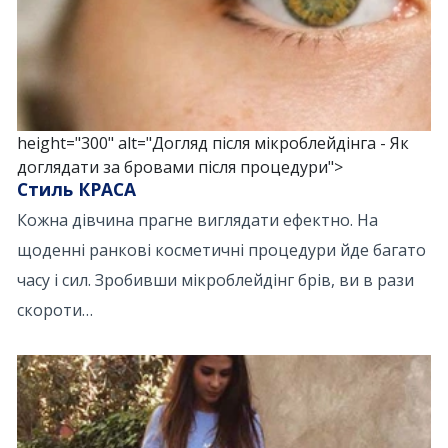
height="300" alt="Догляд після мікроблейдінга - Як
доглядати за бровами після процедури">
Стиль КРАСА
Кожна дівчина прагне виглядати ефектно. На
щоденні ранкові косметичні процедури йде багато
часу і сил. Зробивши мікроблейдінг брів, ви в рази
скороти…