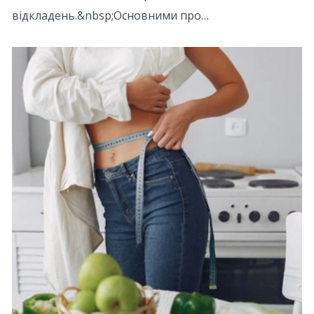
відкладень.&nbsp;Основними про…