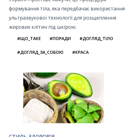
формування тіла, яка передбачає використання
ультразвукової технології для розщеплення
жирових клітин під шкірою.
#ЩО_ТАКЕ
#ПОРАДИ
#ДОГЛЯД_ТІЛО
#ДОГЛЯД_ЗА_СОБОЮ
#КРАСА
СТИЛЬ ЗДОРОВ'Я