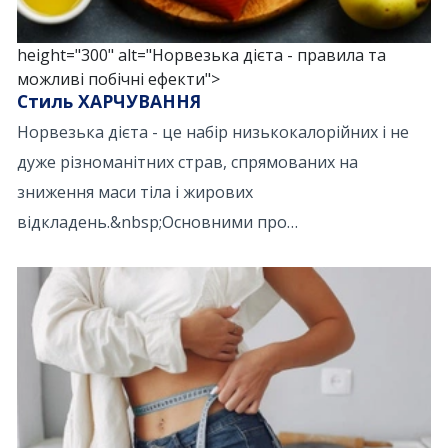
height="300" alt="Норвезька дієта - правила та
можливі побічні ефекти">
Стиль ХАРЧУВАННЯ
Норвезька дієта - це набір низькокалорійних і не
дуже різноманітних страв, спрямованих на
зниження маси тіла і жирових
відкладень.&nbsp;Основними про…