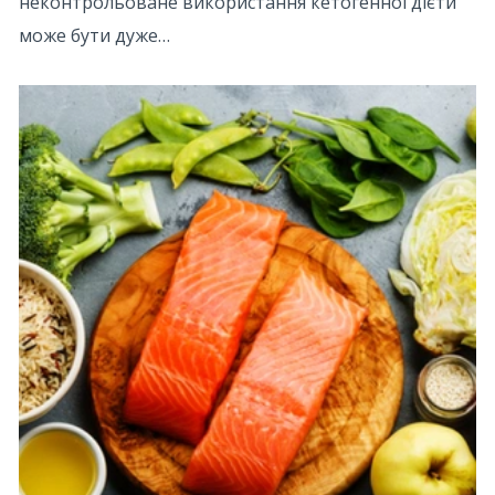
неконтрольоване використання кетогенної дієти
може бути дуже…