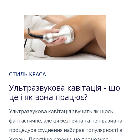
СТИЛЬ КРАСА
Ультразвукова кавітація - що
це і як вона працює?
Ультразвукова кавітація звучить як щось
фантастичне, але ця безпечна та неінвазивна
процедура схуднення набирає популярності в
Україні. Простіше кажучи, це процедура