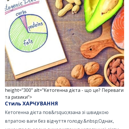
height="300" alt="Кетогенна дієта - що це? Переваги
та ризики">
Стиль ХАРЧУВАННЯ
Кетогенна дієта пов&rsquo;язана зі швидкою
втратою ваги без відчуття голоду.&nbsp;Однак,