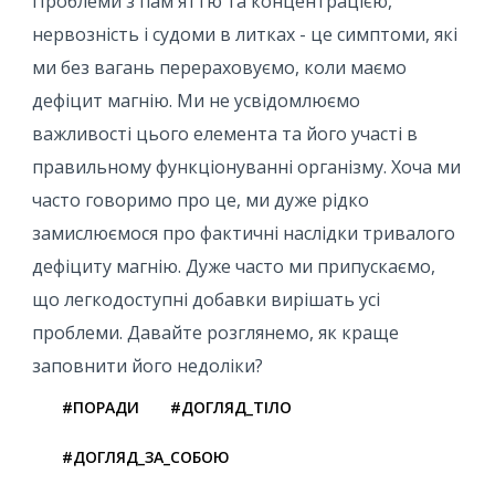
Проблеми з пам'яттю та концентрацією,
нервозність і судоми в литках - це симптоми, які
ми без вагань перераховуємо, коли маємо
дефіцит магнію. Ми не усвідомлюємо
важливості цього елемента та його участі в
правильному функціонуванні організму. Хоча ми
часто говоримо про це, ми дуже рідко
замислюємося про фактичні наслідки тривалого
дефіциту магнію. Дуже часто ми припускаємо,
що легкодоступні добавки вирішать усі
проблеми. Давайте розглянемо, як краще
заповнити його недоліки?
#ПОРАДИ
#ДОГЛЯД_ТІЛО
#ДОГЛЯД_ЗА_СОБОЮ