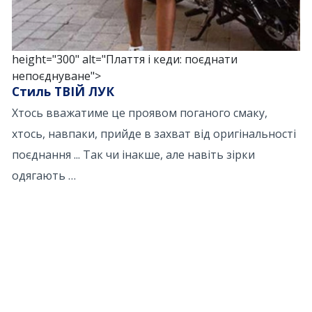
height="300" alt="Плаття і кеди: поєднати
непоєднуване">
Стиль ТВІЙ ЛУК
Хтось вважатиме це проявом поганого смаку,
хтось, навпаки, прийде в захват від оригінальності
поєднання ... Так чи інакше, але навіть зірки
одягають …