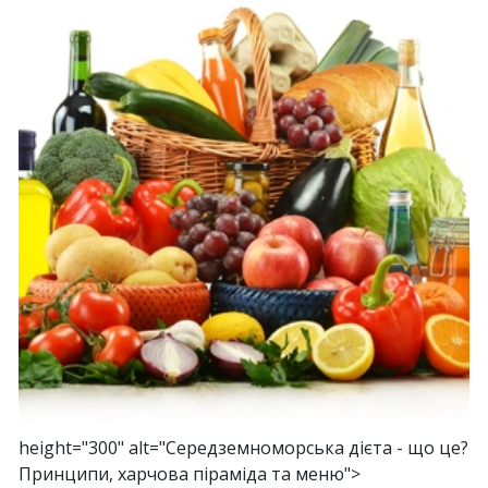
height="300" alt="Середземноморська дієта - що це?
Принципи, харчова піраміда та меню">