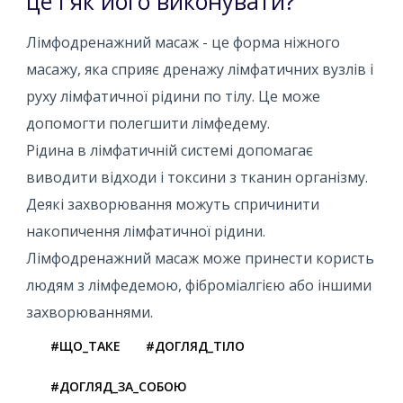
це і як його виконувати?
Лімфодренажний масаж - це форма ніжного
масажу, яка сприяє дренажу лімфатичних вузлів і
руху лімфатичної рідини по тілу. Це може
допомогти полегшити лімфедему.
Рідина в лімфатичній системі допомагає
виводити відходи і токсини з тканин організму.
Деякі захворювання можуть спричинити
накопичення лімфатичної рідини.
Лімфодренажний масаж може принести користь
людям з лімфедемою, фіброміалгією або іншими
захворюваннями.
#ЩО_ТАКЕ
#ДОГЛЯД_ТІЛО
#ДОГЛЯД_ЗА_СОБОЮ