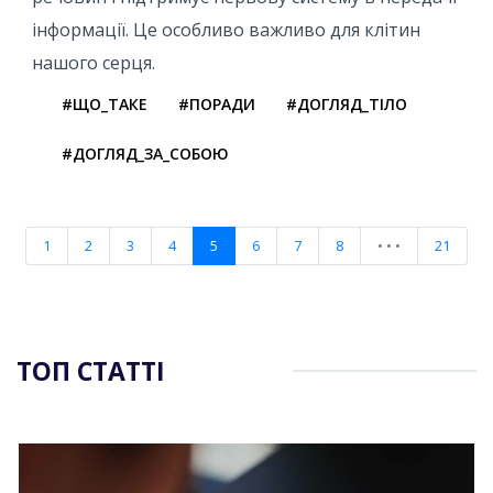
інформації. Це особливо важливо для клітин
нашого серця.
#ЩО_ТАКЕ
#ПОРАДИ
#ДОГЛЯД_ТІЛО
#ДОГЛЯД_ЗА_СОБОЮ
1
2
3
4
5
6
7
8
• • •
21
ТОП СТАТТІ