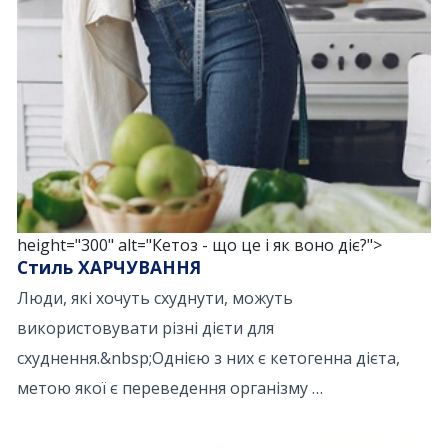
height="300" alt="Кетоз - що це і як воно діє?">
Стиль ХАРЧУВАННЯ
Люди, які хочуть схуднути, можуть
використовувати різні дієти для
схуднення.&nbsp;Однією з них є кетогенна дієта,
метою якої є переведення організму …