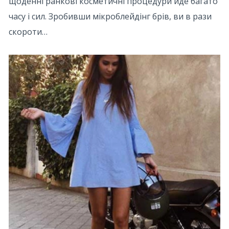
щоденні ранкові косметичні процедури йде багато
часу і сил. Зробивши мікроблейдінг брів, ви в рази
скороти…