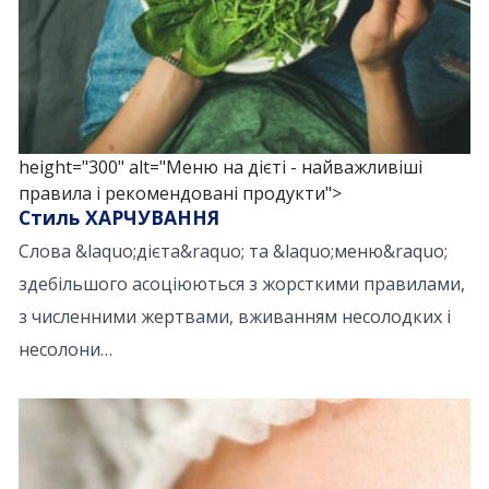
height="300" alt="Меню на дієті - найважливіші
правила і рекомендовані продукти">
Стиль ХАРЧУВАННЯ
Слова &laquo;дієта&raquo; та &laquo;меню&raquo;
здебільшого асоціюються з жорсткими правилами,
з численними жертвами, вживанням несолодких і
несолони…