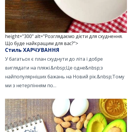
height="300" alt="Розглядаємо дієти для схуднення.
Що буде найкращим для вас?">
Стиль ХАРЧУВАННЯ
У багатьох є план схуднути до літа і добре
виглядати на пляжі.&nbsp;Це одне&nbsp;з
найпопулярніших бажань на Новий рік.&nbsp;Тому
ми з нетерпінням по…